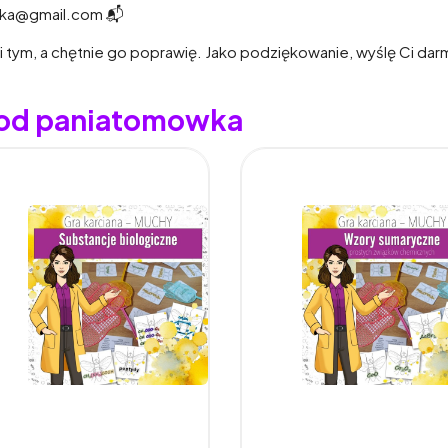
ka@gmail.com 📬
 tym, a chętnie go poprawię. Jako podziękowanie, wyślę Ci dar
y od paniatomowka