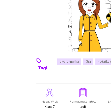
sketchnotka
Gra
notatka 
Tagi
Klasa / Wiek
Format materiałów
Li
Klasa 7
.pdf