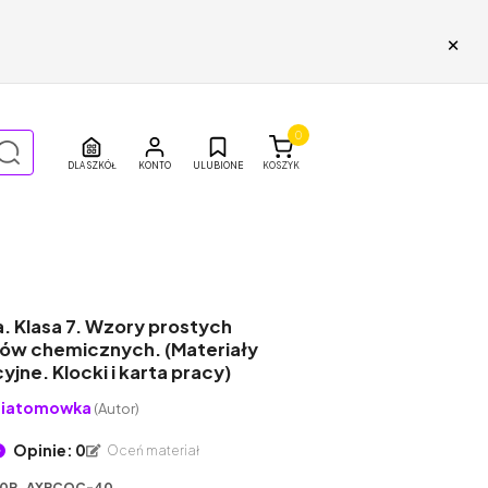
×
0
DLA SZKÓŁ
ULUBIONE
KOSZYK
. Klasa 7. Wzory prostych
ów chemicznych. (Materiały
jne. Klocki i karta pracy)
niatomowka
(Autor)
Opinie: 0
Oceń materiał
0P_AXPCQC-40