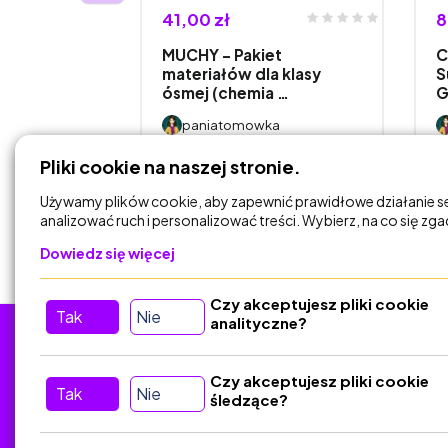
41,00 zł
8
ry:
MUCHY – Pakiet
C
KIET
materiałów dla klasy
S
o ca…
ósmej (chemia …
G
a
paniatomowka
Pliki cookie na naszej stronie.
DODAJ DO
KOSZYKA
Używamy plików cookie, aby zapewnić prawidłowe działanie s
analizować ruch i personalizować treści. Wybierz, na co się zg
Dowiedz się więcej
Czy akceptujesz pliki cookie
Tak
Nie
analityczne?
Tu nas znajdziesz
D
Czy akceptujesz pliki cookie
Tak
Nie
śledzące?
Kontakt
Śledź nas w Social Media