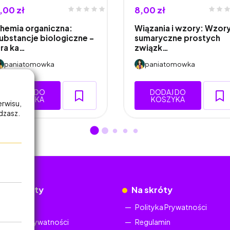
,00 zł
8,00 zł
hemia organiczna:
Wiązania i wzory: Wzor
ubstancje biologiczne –
sumaryczne prostych
ra ka…
związk…
paniatomowka
paniatomowka
DODAJ DO
DODAJ DO
KOSZYKA
KOSZYKA
erwisu,
adzasz.
okumenty
Na skróty
Regulamin
Polityka Prywatności
Polityka Prywatności
Regulamin