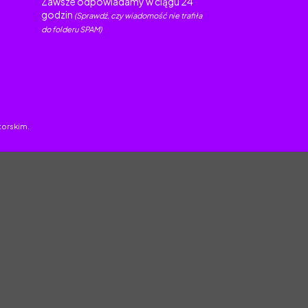
Zawsze odpowiadamy w ciągu 24
godzin
(Sprawdź, czy wiadomość nie trafiła
do folderu SPAM)
torskim.