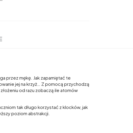
E
oga przez mękę. Jak zapamiętać te
otowanie jej na krzyż… Z pomocą przychodzą
o złożeniu od razu zobaczą ile atomów
uczniom tak długo korzystać z klocków, jak
ższy poziom abstrakcji.