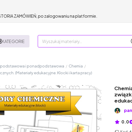
HISTORIA ZAMÓWIEŃ, po zalogowaniu na platformie.
KATEGORIE
a podstawowa i ponadpodstawowa
/
Chemia
/
nych. (Materiały edukacyjne. Klocki i karta pracy)
Chemia
związk
edukacy
pa
0.0
Kod:
4