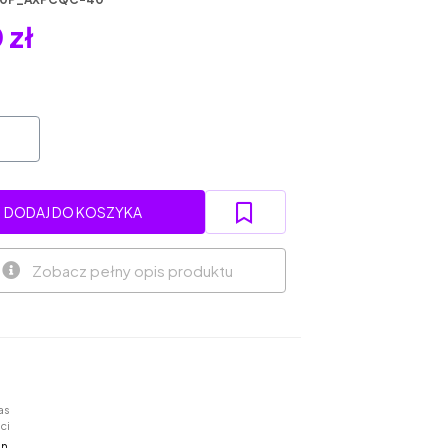
 zł
DODAJ DO KOSZYKA
Zobacz pełny opis produktu
as
ci
in