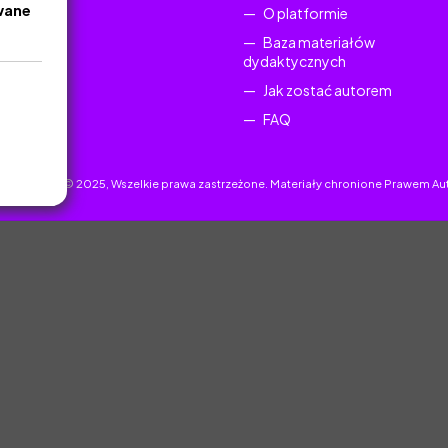
wane
O platformie
Baza materiałów
dydaktycznych
Jak zostać autorem
FAQ
uczyciel.pl © 2025, Wszelkie prawa zastrzeżone. Materiały chronione Prawem Au