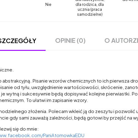
Nie
dla rodzica, dla
ucznia (praca
samodzielne)
OPINIE (0)
O AUTORZ
SZCZEGÓŁY
iczne.
o abstrakcyjną. Pisanie wzorów chemicznych to ich pierwsza dr
pisanie od tyłu, uwzględnienie wartościowości, skrócenie, zan
 je wytną i sukcesywnie będą dopisywać kolejne pierwiastki. P
hemicznym. To ułatwi im zapisanie wzory.
modzielnego złożenia. Polecam wkleić ją do zeszytu i pozwolić 
e gdy sami zauważą zależności, będą gotowi by przejść na wy
ezwij się do mnie:
www.facebook.com/PaniAtomowkaEDU