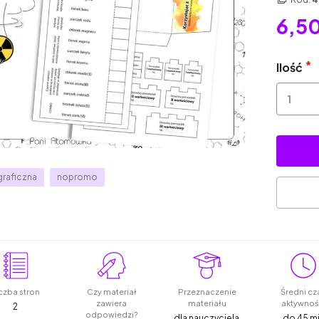
6,50
Ilość
graficzna
nopromo
czba stron
Czy materiał
Przeznaczenie
Średni cz
zawiera
materiału
aktywnoś
2
odpowiedzi?
dla nauczyciela,
do 45 m