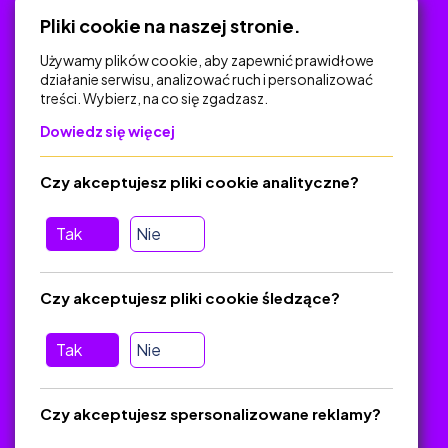
Polityka Prywatności
Pliki cookie na naszej stronie.
Używamy plików cookie, aby zapewnić prawidłowe
działanie serwisu, analizować ruch i personalizować
treści. Wybierz, na co się zgadzasz.
Na skróty
Dowiedz się więcej
Polityka Prywatności
Regulamin
Czy akceptujesz pliki cookie analityczne?
O platformie
Baza materiałów dydaktycznych
Tak
Nie
Jak zostać autorem
FAQ
Czy akceptujesz pliki cookie śledzące?
Tak
Nie
Pomoc
Masz pytania? Wyślij e-mail:
admin@zlotynauczyciel.pl
Czy akceptujesz spersonalizowane reklamy?
Zawsze odpowiadamy w ciągu 24 godzin
(Sprawdź, czy