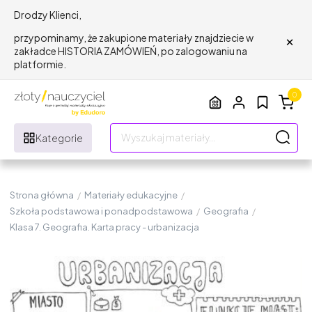
Drodzy Klienci,
×
przypominamy, że zakupione materiały znajdziecie w
zakładce HISTORIA ZAMÓWIEŃ, po zalogowaniu na
platformie.
0
Kategorie
Strona główna
/
Materiały edukacyjne
/
Szkoła podstawowa i ponadpodstawowa
/
Geografia
/
Klasa 7. Geografia. Karta pracy - urbanizacja