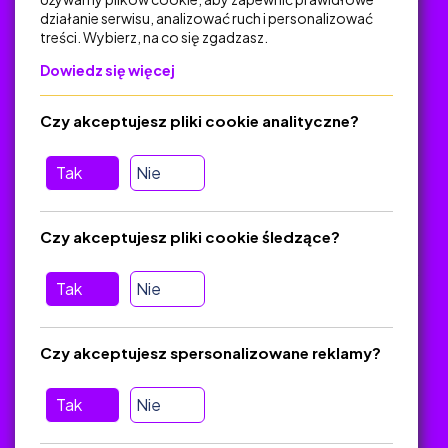
działanie serwisu, analizować ruch i personalizować
treści. Wybierz, na co się zgadzasz.
Na skróty
Dowiedz się więcej
Polityka Prywatności
Regulamin
Czy akceptujesz pliki cookie analityczne?
O platformie
Baza materiałów dydaktycznych
Tak
Nie
Jak zostać autorem
FAQ
Czy akceptujesz pliki cookie śledzące?
Tak
Nie
Pomoc
Masz pytania? Wyślij e-mail:
admin@zlotynauczyciel.pl
Czy akceptujesz spersonalizowane reklamy?
Zawsze odpowiadamy w ciągu 24 godzin
(Sprawdź, czy
wiadomość nie trafiła do folderu SPAM)
Tak
Nie