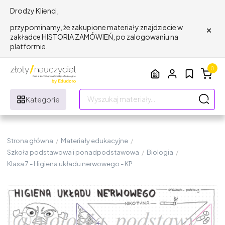
Drodzy Klienci,
×
przypominamy, że zakupione materiały znajdziecie w
zakładce HISTORIA ZAMÓWIEŃ, po zalogowaniu na
platformie.
0
Kategorie
Strona główna
/
Materiały edukacyjne
/
Szkoła podstawowa i ponadpodstawowa
/
Biologia
/
Klasa 7 - Higiena układu nerwowego - KP