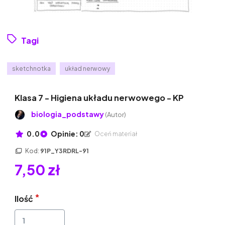
Tagi
sketchnotka
układ nerwowy
Klasa 7 - Higiena układu nerwowego - KP
biologia_podstawy
(Autor)
0.0
Opinie: 0
Oceń materiał
Kod:
91P_Y3RDRL-91
7,50 zł
Ilość