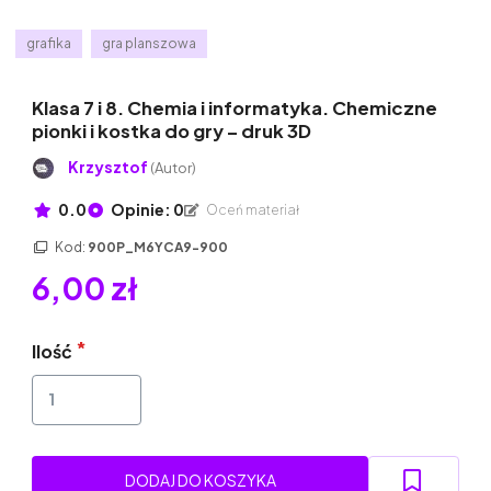
grafika
gra planszowa
Klasa 7 i 8. Chemia i informatyka. Chemiczne
pionki i kostka do gry – druk 3D
Krzysztof
(Autor)
0.0
Opinie: 0
Oceń materiał
Kod:
900P_M6YCA9-900
6,00 zł
Ilość
DODAJ DO KOSZYKA