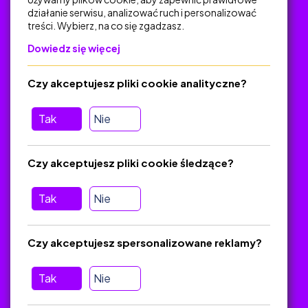
działanie serwisu, analizować ruch i personalizować
treści. Wybierz, na co się zgadzasz.
Na skróty
Dowiedz się więcej
Polityka Prywatności
Regulamin
Czy akceptujesz pliki cookie analityczne?
O platformie
Baza materiałów dydaktycznych
Tak
Nie
Jak zostać autorem
FAQ
Czy akceptujesz pliki cookie śledzące?
Tak
Nie
Pomoc
Masz pytania? Wyślij e-mail:
admin@zlotynauczyciel.pl
Czy akceptujesz spersonalizowane reklamy?
Zawsze odpowiadamy w ciągu 24 godzin
(Sprawdź, czy
wiadomość nie trafiła do folderu SPAM)
Tak
Nie