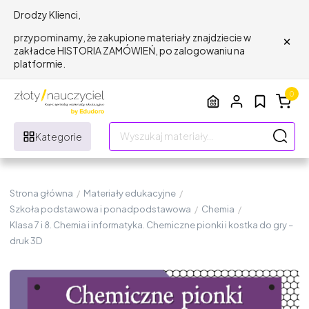
Drodzy Klienci,
×
przypominamy, że zakupione materiały znajdziecie w
zakładce HISTORIA ZAMÓWIEŃ, po zalogowaniu na
platformie.
0
Kategorie
Strona główna
/
Materiały edukacyjne
/
Szkoła podstawowa i ponadpodstawowa
/
Chemia
/
Klasa 7 i 8. Chemia i informatyka. Chemiczne pionki i kostka do gry –
druk 3D