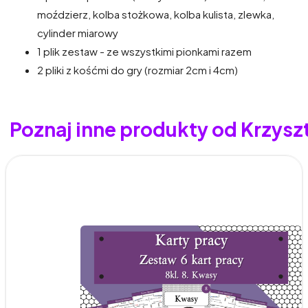
moździerz, kolba stożkowa, kolba kulista, zlewka,
cylinder miarowy​
1 plik zestaw - ze wszystkimi pionkami razem​
2 pliki z kośćmi do gry (rozmiar 2cm i 4cm)
Poznaj inne produkty od Krzysz