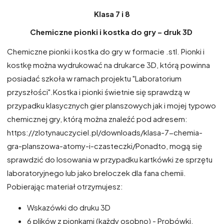
Klasa 7 i 8​
Chemiczne pionki i kostka do gry – druk 3D
Chemiczne pionki i kostka do gry w formacie .stl. Pionki i
kostkę można wydrukować na drukarce 3D, którą powinna
posiadać szkoła w ramach projektu "Laboratorium
przyszłości".​ Kostka i pionki świetnie się sprawdzą w
przypadku klasycznych gier planszowych jak i mojej typowo
chemicznej gry, którą można znaleźć pod adresem:​
https://zlotynauczyciel.pl/downloads/klasa-7-chemia-
gra-planszowa-atomy-i-czasteczki/​ Ponadto, mogą się
sprawdzić do losowania w przypadku kartkówki ze sprzętu
laboratoryjnego lub jako breloczek dla fana chemii.​
Pobierając materiał otrzymujesz:​
Wskazówki do druku 3D​
6 plików z pionkami (każdy osobno) - Probówki,