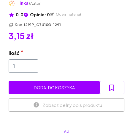
linka
(Autor)
0.0
Opinie: 0
Oceń materiał
Kod:
1291P_C7U1XG-1291
3,15 zł
Ilość
DODAJ DO KOSZYKA
Zobacz pełny opis produktu