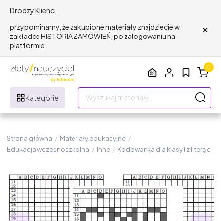
Drodzy Klienci,
×
przypominamy, że zakupione materiały znajdziecie w
zakładce HISTORIA ZAMÓWIEŃ, po zalogowaniu na
platformie.
0
Kategorie
Strona główna
/
Materiały edukacyjne
/
Edukacja wczesnoszkolna
/
Inne
/
Kodowanka dla klasy 1 z literą ć