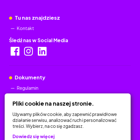
Tu nas znajdziesz
Kontakt
Śledź nas w Social Media
Dokumenty
Regulamin
Polityka Prywatności
Pliki cookie na naszej stronie.
Używamy plików cookie, aby zapewnić prawidłowe
działanie serwisu, analizować ruch i personalizować
treści. Wybierz, na co się zgadzasz.
Na skróty
Dowiedz się więcej
Polityka Prywatności