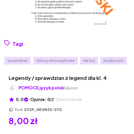
Tagi
sprawdzian
lektury obowiązkowe
lektury
jezykpolski
Legendy / sprawdzian z legend dla kl. 4
POMOCE język polski
(Autor)
0.0
Opinie: 0
Oceń materiał
Kod:
2113P_NEGN3X-2113
8,00 zł