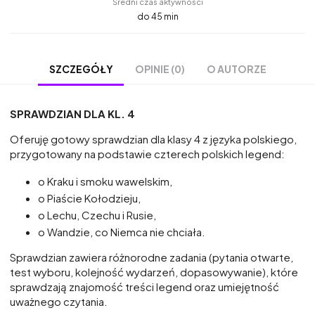
Średni czas aktywności
do 45 min
OPINIE (0)
O AUTORZE
SZCZEGÓŁY
SPRAWDZIAN DLA KL. 4
Oferuję gotowy sprawdzian dla klasy 4 z języka polskiego,
przygotowany na podstawie czterech polskich legend:
o Kraku i smoku wawelskim,
o Piaście Kołodzieju,
o Lechu, Czechu i Rusie,
o Wandzie, co Niemca nie chciała.
Sprawdzian zawiera różnorodne zadania (pytania otwarte,
test wyboru, kolejność wydarzeń, dopasowywanie), które
sprawdzają znajomość treści legend oraz umiejętność
uważnego czytania.