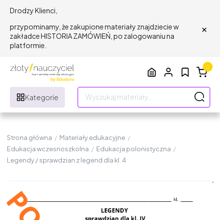
Drodzy Klienci,
×
przypominamy, że zakupione materiały znajdziecie w
zakładce HISTORIA ZAMÓWIEŃ, po zalogowaniu na
platformie.
0
Kategorie
Strona główna
/
Materiały edukacyjne
/
Edukacja wczesnoszkolna
/
Edukacja polonistyczna
/
Legendy / sprawdzian z legend dla kl. 4