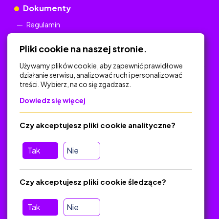
Dokumenty
Regulamin
Polityka Prywatności
Pliki cookie na naszej stronie.
Używamy plików cookie, aby zapewnić prawidłowe
działanie serwisu, analizować ruch i personalizować
treści. Wybierz, na co się zgadzasz.
Na skróty
Dowiedz się więcej
Polityka Prywatności
Regulamin
Czy akceptujesz pliki cookie analityczne?
O platformie
Baza materiałów dydaktycznych
Tak
Nie
Jak zostać autorem
FAQ
Czy akceptujesz pliki cookie śledzące?
Tak
Nie