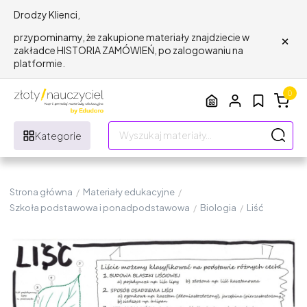
Drodzy Klienci,
×
przypominamy, że zakupione materiały znajdziecie w
zakładce HISTORIA ZAMÓWIEŃ, po zalogowaniu na
platformie.
0
Kategorie
Strona główna
/
Materiały edukacyjne
/
Szkoła podstawowa i ponadpodstawowa
/
Biologia
/
Liść