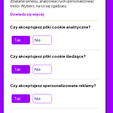
działanie serwisu, analizować ruch i personalizować
treści. Wybierz, na co się zgadzasz.
Na skróty
Dowiedz się więcej
Polityka Prywatności
Regulamin
Czy akceptujesz pliki cookie analityczne?
O platformie
Baza materiałów dydaktycznych
Tak
Nie
Jak zostać autorem
FAQ
Czy akceptujesz pliki cookie śledzące?
Tak
Nie
Pomoc
Masz pytania? Wyślij e-mail:
admin@zlotynauczyciel.pl
Czy akceptujesz spersonalizowane reklamy?
Zawsze odpowiadamy w ciągu 24 godzin
(Sprawdź, czy
wiadomość nie trafiła do folderu SPAM)
Tak
Nie
ZlotyNauczyciel.pl © 2025, Wszelkie prawa zastrzeżone.