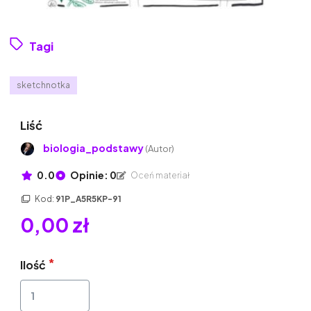
Tagi
sketchnotka
Liść
biologia_podstawy
(Autor)
0.0
Opinie: 0
Oceń materiał
Kod:
91P_A5R5KP-91
0,00 zł
Ilość