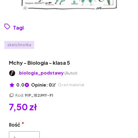
Tagi
sketchnotka
Mchy - Biologia - klasa 5
biologia_podstawy
(Autor)
0.0
Opinie: 0
Oceń materiał
Kod:
91P_1E2JMY-91
7,50 zł
Ilość