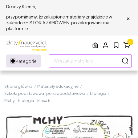
Drodzy Klienci,
×
przypominamy, że zakupione materiały znajdziecie w
zakładce HISTORIA ZAMÓWIEŃ, po zalogowaniu na
platformie.
0
Kategorie
Strona główna
/
Materiały edukacyjne
/
Szkoła podstawowa i ponadpodstawowa
/
Biologia
/
Mchy - Biologia - klasa 5