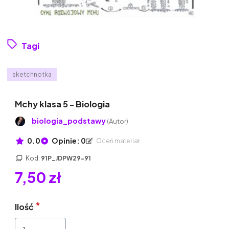
Tagi
sketchnotka
Mchy klasa 5 - Biologia
biologia_podstawy
(Autor)
0.0
Opinie: 0
Oceń materiał
Kod:
91P_JDPW29-91
7,50 zł
Ilość