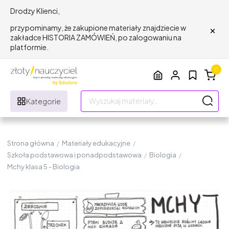
Drodzy Klienci,
×
przypominamy, że zakupione materiały znajdziecie w
zakładce HISTORIA ZAMÓWIEŃ, po zalogowaniu na
platformie.
0
Kategorie
Strona główna
/
Materiały edukacyjne
/
Szkoła podstawowa i ponadpodstawowa
/
Biologia
/
Mchy klasa 5 - Biologia