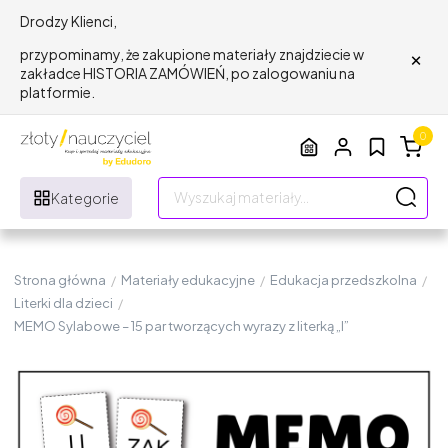
Drodzy Klienci,
×
przypominamy, że zakupione materiały znajdziecie w
zakładce HISTORIA ZAMÓWIEŃ, po zalogowaniu na
platformie.
0
Kategorie
Strona główna
/
Materiały edukacyjne
/
Edukacja przedszkolna
/
Literki dla dzieci
/
MEMO Sylabowe – 15 par tworzących wyrazy z literką „I”