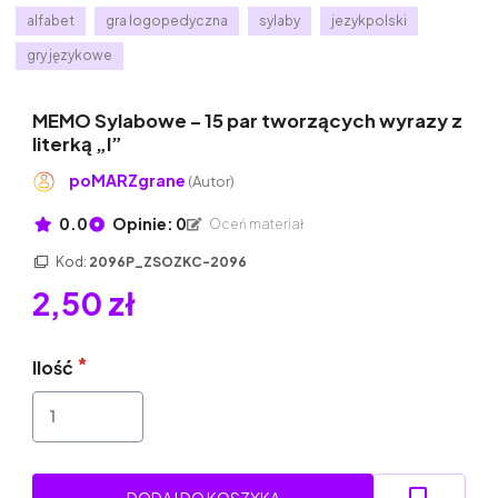
alfabet
gra logopedyczna
sylaby
jezykpolski
gry językowe
MEMO Sylabowe – 15 par tworzących wyrazy z
literką „I”
poMARZgrane
(Autor)
0.0
Opinie: 0
Oceń materiał
Kod:
2096P_ZSOZKC-2096
2,50 zł
Ilość
DODAJ DO KOSZYKA