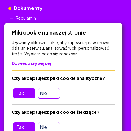
Dokumenty
Regulamin
Polityka Prywatności
Pliki cookie na naszej stronie.
Używamy plików cookie, aby zapewnić prawidłowe
działanie serwisu, analizować ruch i personalizować
treści. Wybierz, na co się zgadzasz.
Na skróty
Dowiedz się więcej
Polityka Prywatności
Regulamin
Czy akceptujesz pliki cookie analityczne?
O platformie
Baza materiałów dydaktycznych
Tak
Nie
Jak zostać autorem
FAQ
Czy akceptujesz pliki cookie śledzące?
Tak
Nie