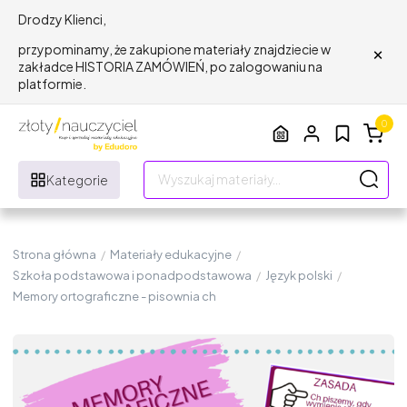
Drodzy Klienci,
×
przypominamy, że zakupione materiały znajdziecie w
zakładce HISTORIA ZAMÓWIEŃ, po zalogowaniu na
platformie.
0
Kategorie
Strona główna
/
Materiały edukacyjne
/
Szkoła podstawowa i ponadpodstawowa
/
Język polski
/
Memory ortograficzne - pisownia ch