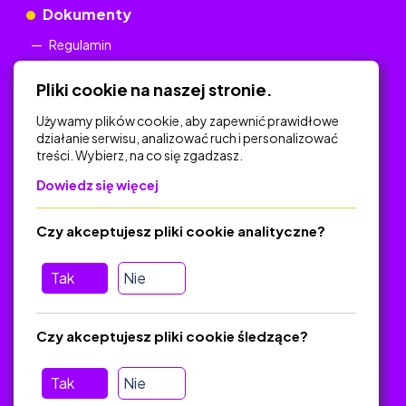
Dokumenty
Regulamin
Polityka Prywatności
Pliki cookie na naszej stronie.
Używamy plików cookie, aby zapewnić prawidłowe
działanie serwisu, analizować ruch i personalizować
treści. Wybierz, na co się zgadzasz.
Na skróty
Dowiedz się więcej
Polityka Prywatności
Regulamin
Czy akceptujesz pliki cookie analityczne?
O platformie
Baza materiałów dydaktycznych
Tak
Nie
Jak zostać autorem
FAQ
Czy akceptujesz pliki cookie śledzące?
Tak
Nie
Pomoc