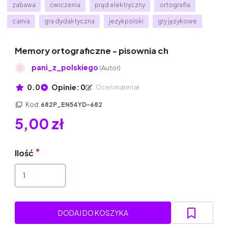
zabawa
ćwiczenia
prąd elektryczny
ortografia
canva
gra dydaktyczna
jezykpolski
gry językowe
Memory ortograficzne - pisownia ch
pani_z_polskiego
(Autor)
0.0
Opinie: 0
Oceń materiał
Kod:
682P_EN54YD-682
5,00 zł
Ilość
DODAJ DO KOSZYKA