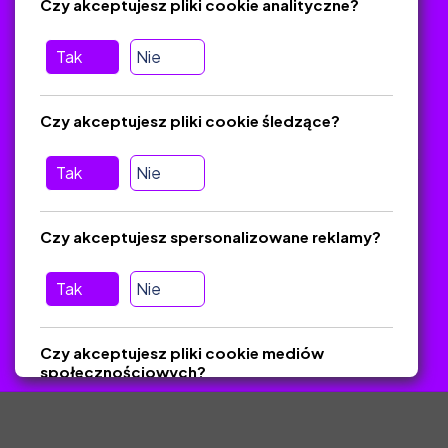
Czy akceptujesz pliki cookie analityczne?
O platformie
Baza materiałów dydaktycznych
Tak
Nie
Jak zostać autorem
FAQ
Czy akceptujesz pliki cookie śledzące?
Tak
Nie
Pomoc
Masz pytania? Wyślij e-mail:
admin@zlotynauczyciel.pl
Czy akceptujesz spersonalizowane reklamy?
Zawsze odpowiadamy w ciągu 24 godzin
(Sprawdź, czy
wiadomość nie trafiła do folderu SPAM)
Tak
Nie
ZlotyNauczyciel.pl © 2025, Wszelkie prawa zastrzeżone.
Czy akceptujesz pliki cookie mediów
Materiały chronione Prawem Autorskim.
społecznościowych?
Tak
Nie