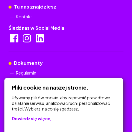
Tu nas znajdziesz
Kontakt
Śledź nas w Social Media
Dokumenty
Regulamin
Polityka Prywatności
Pliki cookie na naszej stronie.
Używamy plików cookie, aby zapewnić prawidłowe
działanie serwisu, analizować ruch i personalizować
treści. Wybierz, na co się zgadzasz.
Na skróty
Dowiedz się więcej
Polityka Prywatności
Regulamin