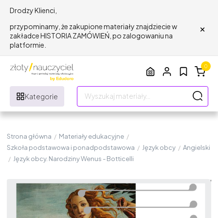
Drodzy Klienci,
×
przypominamy, że zakupione materiały znajdziecie w
zakładce HISTORIA ZAMÓWIEŃ, po zalogowaniu na
platformie.
0
Kategorie
Strona główna
/
Materiały edukacyjne
/
Szkoła podstawowa i ponadpodstawowa
/
Język obcy
/
Angielski
/
Język obcy. Narodziny Wenus - Botticelli