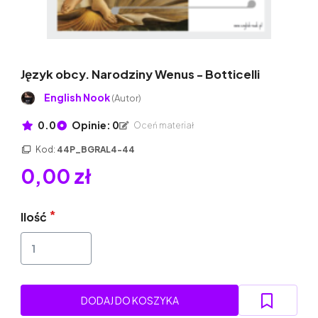
Język obcy. Narodziny Wenus - Botticelli
English Nook
(Autor)
0.0
Opinie: 0
Oceń materiał
Kod:
44P_BGRAL4-44
0,00 zł
Ilość
DODAJ DO KOSZYKA