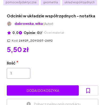
pomocedydaktyczne
geometria
układ współrzędnych
Odcinki w układzie współrzędnych - notatka
dabrowska.wika
(Autor)
0.0
Opinie: 0
Oceń materiał
Kod:
2492P_ZOYOGT-2492
5,50 zł
Ilość
DODAJ DO KOSZYKA
Zobacz pełny opis produktu