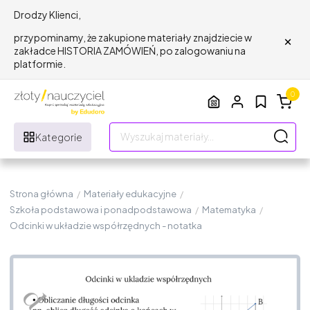
Drodzy Klienci,
×
przypominamy, że zakupione materiały znajdziecie w
zakładce HISTORIA ZAMÓWIEŃ, po zalogowaniu na
platformie.
0
Kategorie
Strona główna
/
Materiały edukacyjne
/
Szkoła podstawowa i ponadpodstawowa
/
Matematyka
/
Odcinki w układzie współrzędnych - notatka