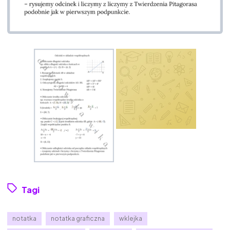
Tagi
notatka
notatka graficzna
wklejka