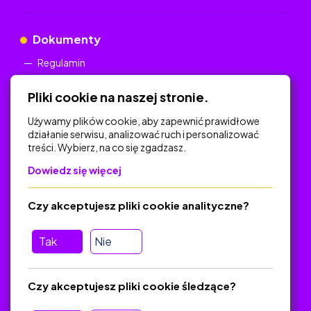
Dokumenty
Regulamin
Polityka Prywatności
Pliki cookie na naszej stronie.
Używamy plików cookie, aby zapewnić prawidłowe
działanie serwisu, analizować ruch i personalizować
treści. Wybierz, na co się zgadzasz.
Na skróty
Dowiedz się więcej
Polityka Prywatności
Regulamin
Czy akceptujesz pliki cookie analityczne?
O platformie
Baza materiałów dydaktycznych
Tak
Nie
Jak zostać autorem
FAQ
Czy akceptujesz pliki cookie śledzące?