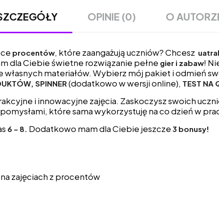
OPINIE (0)
O AUTORZ
SZCZEGÓŁY
ące
, które zaangażują uczniów? Chcesz
procentów
uatra
am dla Ciebie świetne rozwiązanie pełne
! N
gier i zabaw
 własnych materiałów. Wybierz mój pakiet i odmień swo
(dodatkowo w wersji online),
DUKTÓW, SPINNER
TEST NA 
akcyjne i innowacyjne zajęcia. Zaskoczysz swoich uczni
 pomysłami, które sama wykorzystuję na co dzień w prac
as
Dodatkowo mam dla Ciebie jeszcze
6 – 8.
3 bonusy!
na zajęciach z procentów