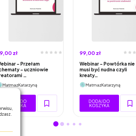
9,00 zł
99,00 zł
ebinar – Przełam
Webinar - Powtórka nie
chematy – uczniowie
musi być nudna czyli
reatorami …
kreaty…
MatmazKatarzyną
MatmazKatarzyną
DODAJ DO
DODAJ DO
KOSZYKA
KOSZYKA
erwisu,
adzasz.