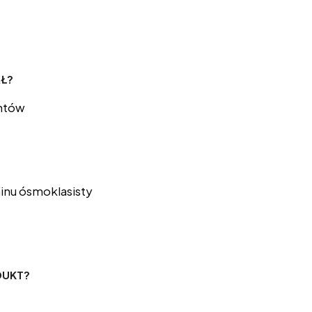
Ł?
entów
nu ósmoklasisty
DUKT?