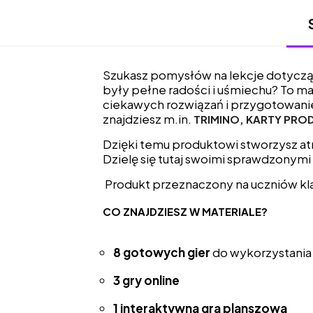
Szukasz pomysłów na lekcje dotycz
były pełne radości i uśmiechu? To m
ciekawych rozwiązań i przygotowanie
znajdziesz m.in.
TRIMINO, KARTY PRO
Dzięki temu produktowi stworzysz atr
Dzielę się tutaj swoimi sprawdzonymi
Produkt przeznaczony na uczniów kl
CO ZNAJDZIESZ W MATERIALE?
8 gotowych gier
do wykorzystania 
3 gry online
1 interaktywna gra planszowa