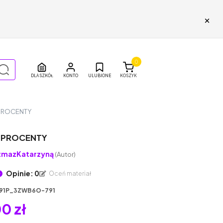
×
0
DLA SZKÓŁ
ULUBIONE
KOSZYK
 PROCENTY
T PROCENTY
tmazKatarzyną
(Autor)
Opinie: 0
Oceń materiał
91P_3ZWB6O-791
0 zł