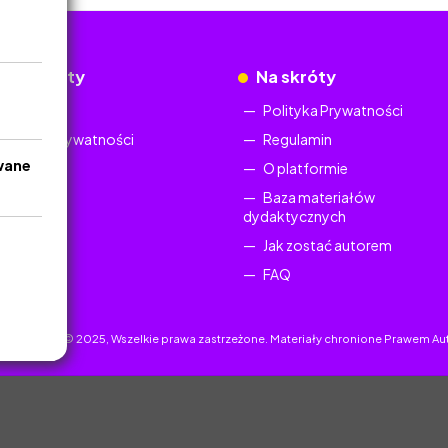
okumenty
Na skróty
Regulamin
Polityka Prywatności
Polityka Prywatności
Regulamin
wane
O platformie
Baza materiałów
dydaktycznych
Jak zostać autorem
FAQ
uczyciel.pl © 2025, Wszelkie prawa zastrzeżone. Materiały chronione Prawem Au