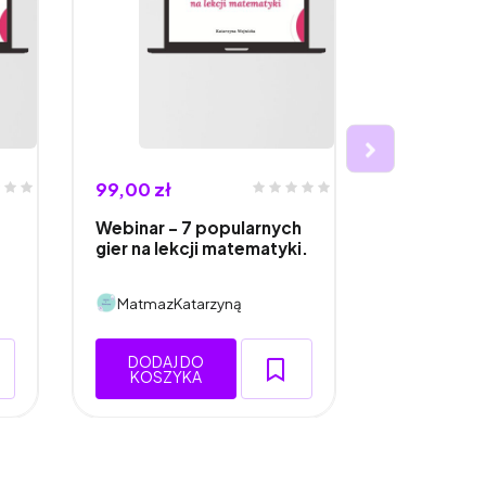
99,00 zł
88,00 zł
Webinar - 7 popularnych
PAKIET GIE
gier na lekcji matematyki.
MATEMATY
MatmazKatarzyną
MatmazKa
DODAJ DO
DODAJ 
KOSZYKA
KOSZY