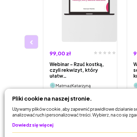
99,00 zł
9
 -
Webinar - Rzuć kostką,
W
czyli rekwizyt, który
s
ułatw…
k
yną
MatmazKatarzyną
Pliki cookie na naszej stronie.
DODAJ DO
KOSZYKA
Używamy plików cookie, aby zapewnić prawidłowe działanie s
analizować ruch i personalizować treści. Wybierz, na co się zg
Dowiedz się więcej