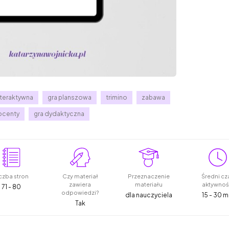
nteraktywna
gra planszowa
trimino
zabawa
ocenty
gra dydaktyczna
czba stron
Czy materiał
Przeznaczenie
Średni cz
zawiera
materiału
aktywnoś
71 - 80
odpowiedzi?
dla nauczyciela
15 - 30 m
Tak