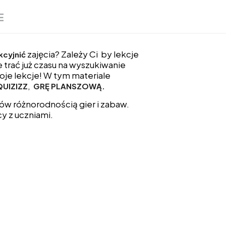
E
zajęcia? Zależy Ci by lekcje
kcyjnić
ie trać już czasu na wyszukiwanie
je lekcje! W tym materiale
,
QUIZIZZ
GRĘ PLANSZOWĄ.
ów różnorodnością gier i zabaw.
y z uczniami.