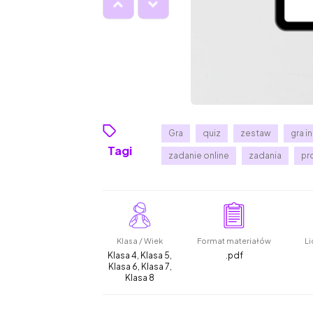
Gra
quiz
zestaw
gra i
Tagi
zadanie online
zadania
pr
Klasa / Wiek
Format materiałów
Li
Klasa 4, Klasa 5,
.pdf
Klasa 6, Klasa 7,
Klasa 8