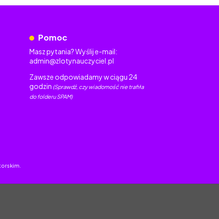
Pomoc
Masz pytania? Wyślij e-mail:
admin@zlotynauczyciel.pl
Zawsze odpowiadamy w ciągu 24
godzin
(Sprawdź, czy wiadomość nie trafiła
do folderu SPAM)
torskim.