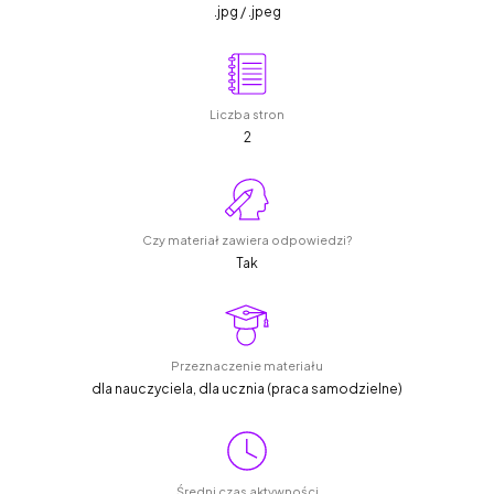
.jpg / .jpeg
Liczba stron
2
Czy materiał zawiera odpowiedzi?
Tak
Przeznaczenie materiału
dla nauczyciela, dla ucznia (praca samodzielne)
Średni czas aktywności