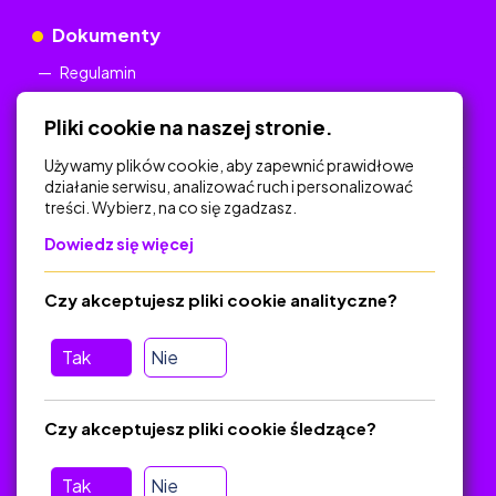
Dokumenty
Regulamin
Polityka Prywatności
Pliki cookie na naszej stronie.
Używamy plików cookie, aby zapewnić prawidłowe
działanie serwisu, analizować ruch i personalizować
treści. Wybierz, na co się zgadzasz.
Na skróty
Dowiedz się więcej
Polityka Prywatności
Regulamin
Czy akceptujesz pliki cookie analityczne?
O platformie
Baza materiałów dydaktycznych
Tak
Nie
Jak zostać autorem
FAQ
Czy akceptujesz pliki cookie śledzące?
Tak
Nie