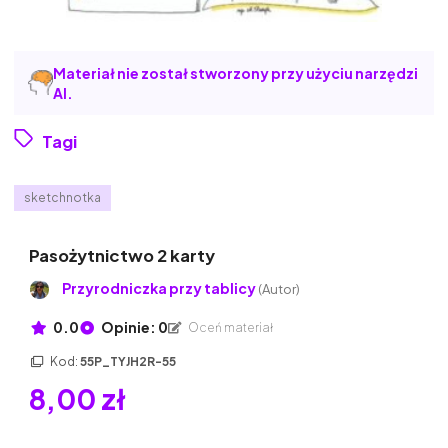
Materiał nie został stworzony przy użyciu narzędzi
AI.
Tagi
sketchnotka
Pasożytnictwo 2 karty
Przyrodniczka przy tablicy
(Autor)
0.0
Opinie: 0
Oceń materiał
Kod:
55P_TYJH2R-55
8,00 zł