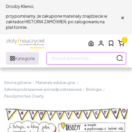
Drodzy Klienci,
×
przypominamy, że zakupione materiały znajdziecie w
zakładce HISTORIA ZAMÓWIEŃ, po zalogowaniu na
platformie.
0
Kategorie
Strona główna
/
Materiały edukacyjne
/
Szkoła podstawowa i ponadpodstawowa
/
Biologia
/
Pasożytnictwo 2 karty