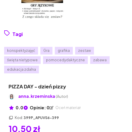
Tagi
konspektyzajęć
Gra
grafika
zestaw
święta nietypowe
pomocedydaktyczne
zabawa
edukacja zdalna
PIZZA DAY - dzień pizzy
anna.krzeminska
(Autor)
0.0
Opinie: 0
Oceń materiał
Kod:
399P_APUVS6-399
10,50 zł