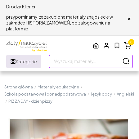
Drodzy Klienci,
×
przypominamy, że zakupione materiały znajdziecie w
zakładce HISTORIA ZAMÓWIEŃ, po zalogowaniu na
platformie.
0
Kategorie
Strona główna
/
Materiały edukacyjne
/
Szkoła podstawowa i ponadpodstawowa
/
Język obcy
/
Angielski
/
PIZZA DAY - dzień pizzy