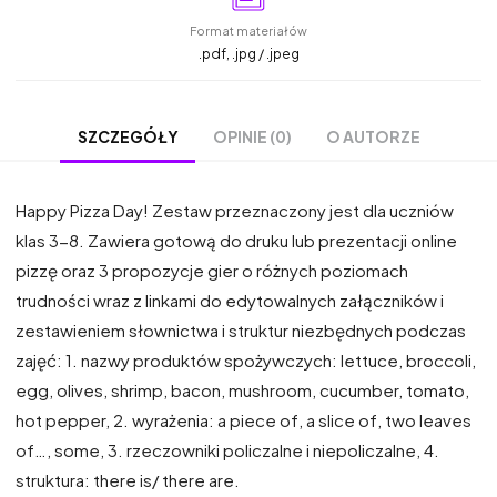
Format materiałów
.pdf, .jpg / .jpeg
OPINIE (0)
O AUTORZE
SZCZEGÓŁY
Happy Pizza Day! Zestaw przeznaczony jest dla uczniów
klas 3-8. Zawiera gotową do druku lub prezentacji online
pizzę oraz 3 propozycje gier o różnych poziomach
trudności wraz z linkami do edytowalnych załączników i
zestawieniem słownictwa i struktur niezbędnych podczas
zajęć: 1. nazwy produktów spożywczych: lettuce, broccoli,
egg, olives, shrimp, bacon, mushroom, cucumber, tomato,
hot pepper, 2. wyrażenia: a piece of, a slice of, two leaves
of…, some, 3. rzeczowniki policzalne i niepoliczalne, 4.
struktura: there is/ there are.