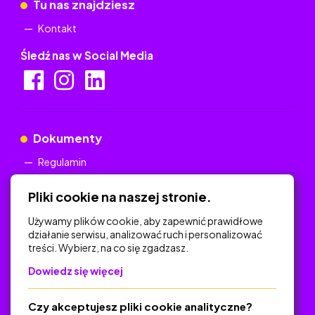
Tu nas znajdziesz
Kontakt
Śledź nas w Social Media
Dokumenty
Regulamin
Polityka Prywatności
Pliki cookie na naszej stronie.
Używamy plików cookie, aby zapewnić prawidłowe
działanie serwisu, analizować ruch i personalizować
treści. Wybierz, na co się zgadzasz.
Na skróty
Dowiedz się więcej
Polityka Prywatności
Regulamin
Czy akceptujesz pliki cookie analityczne?
O platformie