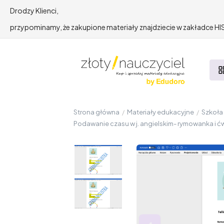
Drodzy Klienci,
przypominamy, że zakupione materiały znajdziecie w zakładce 
Strona główna
/
Materiały edukacyjne
/
Szkoł
Podawanie czasu w j. angielskim- rymowanka i ćw