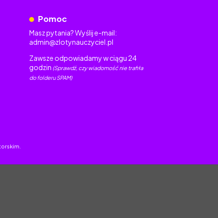
Pomoc
Masz pytania? Wyślij e-mail:
admin@zlotynauczyciel.pl
Zawsze odpowiadamy w ciągu 24
godzin
(Sprawdź, czy wiadomość nie trafiła
do folderu SPAM)
torskim.