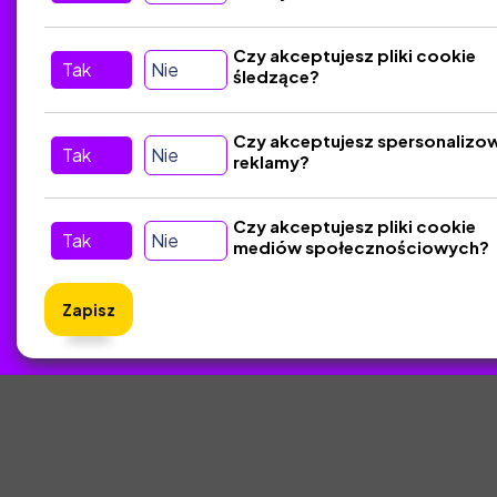
Tu nas znajdziesz
D
Czy akceptujesz pliki cookie
Tak
Nie
śledzące?
Kontakt
Śledź nas w Social Media
Czy akceptujesz spersonalizo
Tak
Nie
reklamy?
Czy akceptujesz pliki cookie
Tak
Nie
mediów społecznościowych?
Zapisz
ZlotyNa