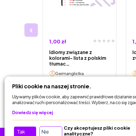
1,00 zł
1
yjne z
Idiomy związane z
I
Z- egzamin
kolorami- lista z polskim
z
tłumac…
a
Germanglistka
Pliki cookie na naszej stronie.
DODAJ DO
KOSZYKA
Używamy plików cookie, aby zapewnić prawidłowe działanie s
analizować ruch i personalizować treści. Wybierz, na co się zg
Dowiedz się więcej
Czy akceptujesz pliki cookie
Tak
Nie
analityczne?