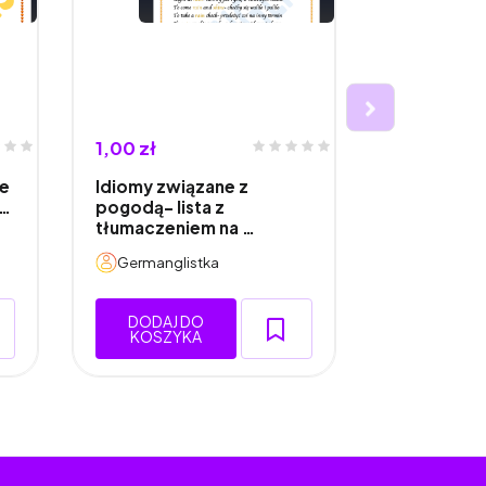
1,00 zł
1,00 zł
ne
Idiomy związane z
Idiomy i z
s…
pogodą- lista z
z owocami
tłumaczeniem na …
Germanglistka
Germangli
DODAJ DO
DODAJ 
KOSZYKA
KOSZY