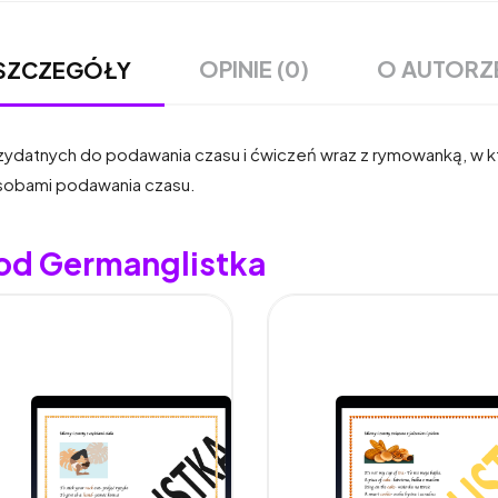
OPINIE (0)
O AUTORZ
SZCZEGÓŁY
 przydatnych do podawania czasu i ćwiczeń wraz z rymowanką, w
sobami podawania czasu.
 od Germanglistka