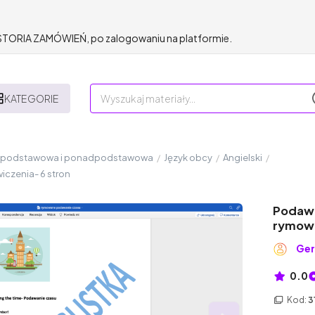
HISTORIA ZAMÓWIEŃ, po zalogowaniu na platformie.
KATEGORIE
a podstawowa i ponadpodstawowa
/
Język obcy
/
Angielski
/
iczenia- 6 stron
Podawa
rymowa
Ger
0.0
Kod:
3