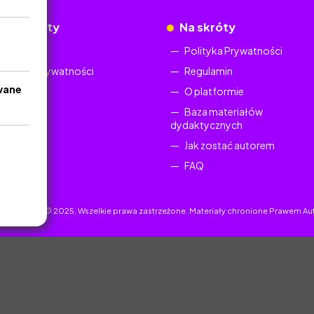
okumenty
Na skróty
Regulamin
Polityka Prywatności
Polityka Prywatności
Regulamin
wane
O platformie
Baza materiałów
dydaktycznych
Jak zostać autorem
FAQ
uczyciel.pl © 2025, Wszelkie prawa zastrzeżone. Materiały chronione Prawem Au