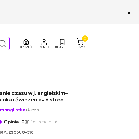
×
0
DLA SZKÓŁ
ULUBIONE
KOSZYK
nie czasu w j. angielskim-
nka i ćwiczenia- 6 stron
manglistka
(Autor)
Opinie: 0
Oceń materiał
18P_2SC6UG-318