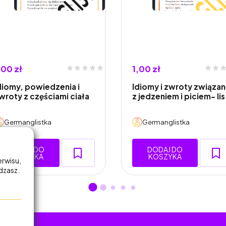
,00 zł
1,00 zł
diomy, powiedzenia i
Idiomy i zwroty związa
wroty z częściami ciała
z jedzeniem i piciem- li
Germanglistka
Germanglistka
DODAJ DO
DODAJ DO
KOSZYKA
KOSZYKA
erwisu,
adzasz.