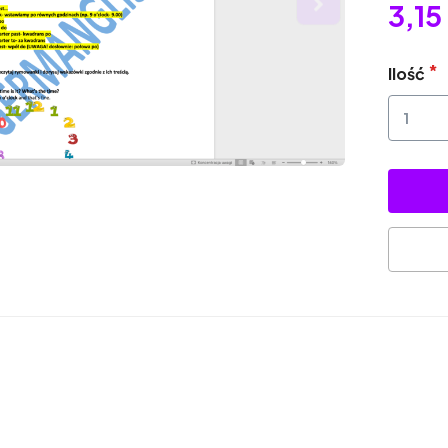
3,15 
Ilość