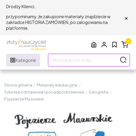
Drodzy Klienci,
×
przypominamy, że zakupione materiały znajdziecie w
zakładce HISTORIA ZAMÓWIEŃ, po zalogowaniu na
platformie.
0
Kategorie
Strona główna
/
Materiały edukacyjne
/
Szkoła podstawowa i ponadpodstawowa
/
Geografia
/
Pojezierze Mazurskie