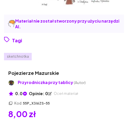
Materiał nie został stworzony przy użyciu narzędzi
AI.
Tagi
sketchnotka
Pojezierze Mazurskie
Przyrodniczka przy tablicy
(Autor)
0.0
Opinie: 0
Oceń materiał
Kod:
55P_X3I6ZS-55
8,00 zł