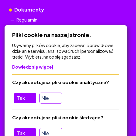
Dokumenty
Regulamin
Polityka Prywatności
Pliki cookie na naszej stronie.
Używamy plików cookie, aby zapewnić prawidłowe
działanie serwisu, analizować ruch i personalizować
treści. Wybierz, na co się zgadzasz.
Na skróty
Dowiedz się więcej
Polityka Prywatności
Regulamin
Czy akceptujesz pliki cookie analityczne?
O platformie
Baza materiałów dydaktycznych
Tak
Nie
Jak zostać autorem
FAQ
Czy akceptujesz pliki cookie śledzące?
Tak
Nie