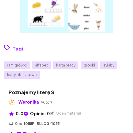
Tagi
łamigłówki
alfabet
karta pracy
głoski
sylaby
karty obrazkowe
Poznajemy literę S
Weronika
(Autor)
0.0
Opinie: 0
Oceń materiał
Kod:
1055P_RLIJCG-1055