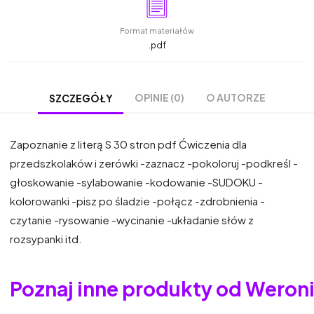
Format materiałów
.pdf
OPINIE (0)
O AUTORZE
SZCZEGÓŁY
Zapoznanie z literą S 30 stron pdf Ćwiczenia dla
przedszkolaków i zerówki -zaznacz -pokoloruj -podkreśl -
głoskowanie -sylabowanie -kodowanie -SUDOKU -
kolorowanki -pisz po śladzie -połącz -zdrobnienia -
czytanie -rysowanie -wycinanie -układanie słów z
rozsypanki itd.
Poznaj inne produkty od Weron