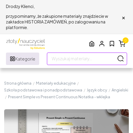
Drodzy Klienci,
×
przypominamy, że zakupione materiały znajdziecie w
zakładce HISTORIA ZAMÓWIEŃ, po zalogowaniu na
platformie.
0
Kategorie
Strona główna
/
Materiały edukacyjne
/
Szkoła podstawowa i ponadpodstawowa
/
Język obcy
/
Angielski
/
Present Simple vs Present Continuous Notatka - wklejka