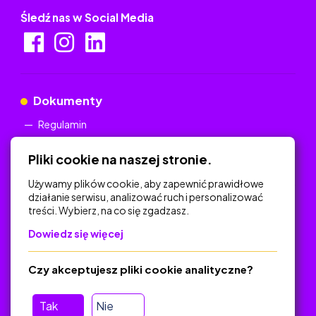
Śledź nas w Social Media
Dokumenty
Regulamin
Polityka Prywatności
Pliki cookie na naszej stronie.
Używamy plików cookie, aby zapewnić prawidłowe
działanie serwisu, analizować ruch i personalizować
treści. Wybierz, na co się zgadzasz.
Na skróty
Dowiedz się więcej
Polityka Prywatności
Regulamin
Czy akceptujesz pliki cookie analityczne?
O platformie
Baza materiałów dydaktycznych
Tak
Nie