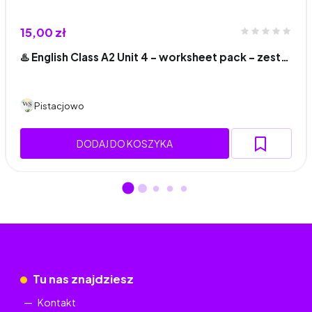
15,00 zł
♨️ English Class A2 Unit 4 - worksheet pack - zest…
Pistacjowo
DODAJ DO KOSZYKA
Tu nas znajdziesz
Kontakt