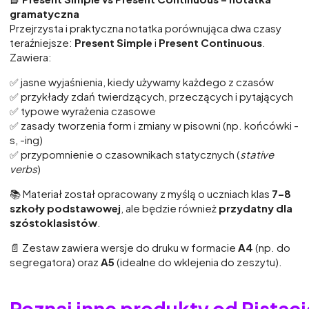
gramatyczna
Przejrzysta i praktyczna notatka porównująca dwa czasy
teraźniejsze:
Present Simple
i
Present Continuous
.
Zawiera:
✅ jasne wyjaśnienia, kiedy używamy każdego z czasów
✅ przykłady zdań twierdzących, przeczących i pytających
✅ typowe wyrażenia czasowe
✅ zasady tworzenia form i zmiany w pisowni (np. końcówki -
s, -ing)
✅ przypomnienie o czasownikach statycznych (
stative
verbs
)
📚 Materiał został opracowany z myślą o uczniach klas
7–8
szkoły podstawowej
, ale będzie również
przydatny dla
szóstoklasistów
.
📄 Zestaw zawiera wersje do druku w formacie
A4
(np. do
segregatora) oraz
A5
(idealne do wklejenia do zeszytu).
Poznaj inne produkty od Pistac