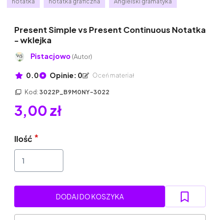
notatka
notatka graficzna
Angielski gramatyka
Present Simple vs Present Continuous Notatka
- wklejka
Pistacjowo
(Autor)
0.0
Opinie: 0
Oceń materiał
Kod:
3022P_B9M0NY-3022
3,00 zł
Ilość
DODAJ DO KOSZYKA