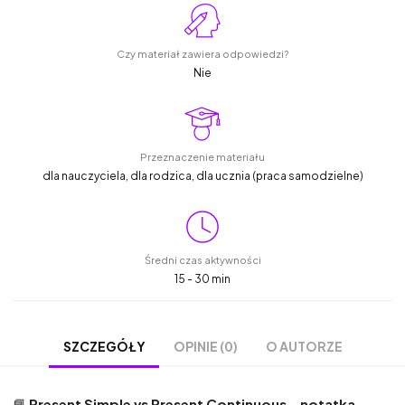
Czy materiał zawiera odpowiedzi?
Nie
Przeznaczenie materiału
dla nauczyciela, dla rodzica, dla ucznia (praca samodzielne)
Średni czas aktywności
15 - 30 min
OPINIE (0)
O AUTORZE
SZCZEGÓŁY
📘
Present Simple vs Present Continuous – notatka