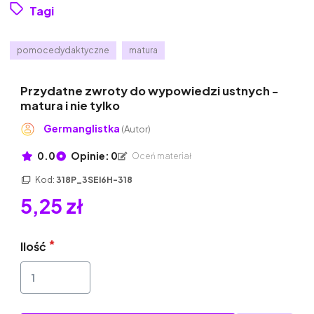
Tagi
pomocedydaktyczne
matura
Przydatne zwroty do wypowiedzi ustnych -
matura i nie tylko
Germanglistka
(Autor)
0.0
Opinie: 0
Oceń materiał
Kod:
318P_3SEI6H-318
5,25 zł
Ilość