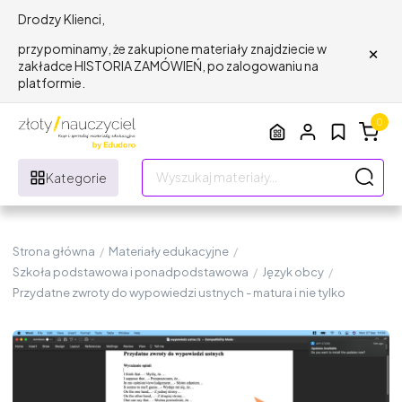
Drodzy Klienci,
×
przypominamy, że zakupione materiały znajdziecie w
zakładce HISTORIA ZAMÓWIEŃ, po zalogowaniu na
platformie.
0
Kategorie
Strona główna
/
Materiały edukacyjne
/
Szkoła podstawowa i ponadpodstawowa
/
Język obcy
/
Przydatne zwroty do wypowiedzi ustnych - matura i nie tylko