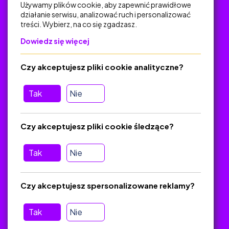
Używamy plików cookie, aby zapewnić prawidłowe
działanie serwisu, analizować ruch i personalizować
treści. Wybierz, na co się zgadzasz.
Na skróty
Dowiedz się więcej
Polityka Prywatności
Regulamin
Czy akceptujesz pliki cookie analityczne?
O platformie
Baza materiałów dydaktycznych
Tak
Nie
Jak zostać autorem
FAQ
Czy akceptujesz pliki cookie śledzące?
Tak
Nie
Pomoc
Masz pytania? Wyślij e-mail:
admin@zlotynauczyciel.pl
Czy akceptujesz spersonalizowane reklamy?
Zawsze odpowiadamy w ciągu 24 godzin
(Sprawdź, czy
wiadomość nie trafiła do folderu SPAM)
Tak
Nie