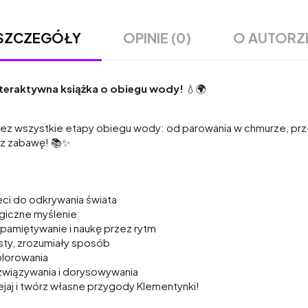
OPINIE (0)
O AUTORZ
SZCZEGÓŁY
nteraktywna książka o obiegu wody!
💧🌍
!
zez wszystkie etapy obiegu wody: od parowania w chmurze, prze
zez zabawę! 📚✨
ci do odkrywania świata
giczne myślenie
apamiętywanie i naukę przez rytm
ty, zrozumiały sposób
lorowania
związywania i dorysowywania
lejaj i twórz własne przygody Klementynki!