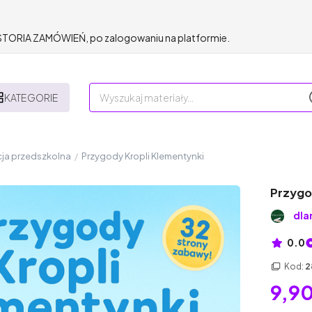
HISTORIA ZAMÓWIEŃ, po zalogowaniu na platformie.
KATEGORIE
ja przedszkolna
/
Przygody Kropli Klementynki
Przygo
dla
0.0
Kod:
2
9,90