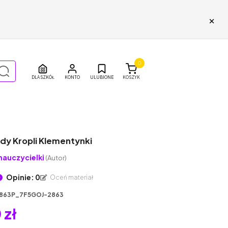
×
0
DLA SZKÓŁ
ULUBIONE
KOSZYK
dy Kropli Klementynki
nauczycielki
(Autor)
Opinie: 0
Oceń materiał
863P_7F5GOJ-2863
 zł