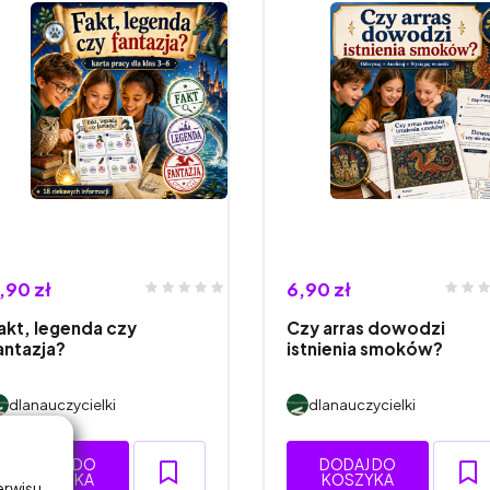
,90 zł
6,90 zł
akt, legenda czy
Czy arras dowodzi
antazja?
istnienia smoków?
dlanauczycielki
dlanauczycielki
DODAJ DO
DODAJ DO
KOSZYKA
KOSZYKA
erwisu,