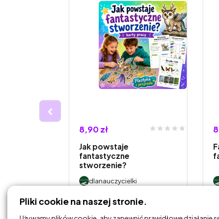
8,90 zł
8
dki
Jak powstaje
F
fantastyczne
f
stworzenie?
i
dlanauczycielki
Pliki cookie na naszej stronie.
DODAJ DO
KOSZYKA
Używamy plików cookie, aby zapewnić prawidłowe działanie s