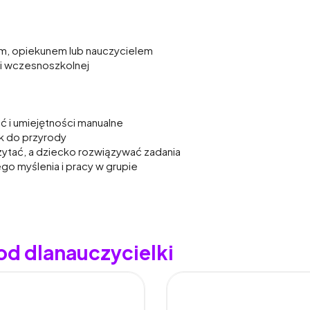
cem, opiekunem lub nauczycielem
ji wczesnoszkolnej
 i umiejętności manualne
k do przyrody
zytać, a dziecko rozwiązywać zadania
ego myślenia i pracy w grupie
od dlanauczycielki