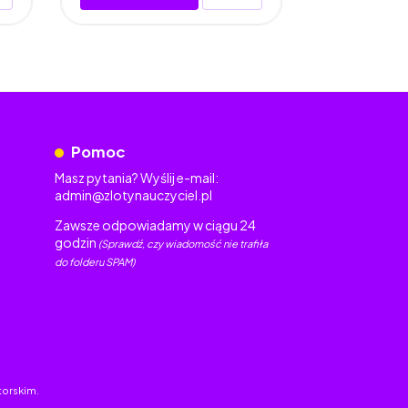
Pomoc
Masz pytania? Wyślij e-mail:
admin@zlotynauczyciel.pl
Zawsze odpowiadamy w ciągu 24
godzin
(Sprawdź, czy wiadomość nie trafiła
do folderu SPAM)
torskim.