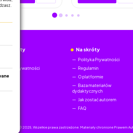
adzasz.
okumenty
Na skróty
Regulamin
Polityka Prywatności
Polityka Prywatności
Regulamin
wane
O platformie
Baza materiałów
dydaktycznych
Jak zostać autorem
FAQ
uczyciel.pl © 2025, Wszelkie prawa zastrzeżone. Materiały chronione Prawem Au