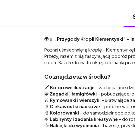
🌍💧
„Przygody Kropli Klementynki” – I
Poznaj uśmiechniętą kroplę – Klementynkę
Przeżyj razem z nią fascynującą podróż pr
nieba. Każda strona to okazja do nauki pr
Co znajdziesz w środku?
🖍️
Kolorowe ilustracje
– zachęcające dzie
🧩
Zagadki i łamigłówki
– pobudzające lo
🎶
Rymowanki i wierszyki
– ułatwiające z
🔬
Ciekawostki naukowe
– podane w pros
🎨
Kolorowanki
– do samodzielnego poko
🌱
Labirynty i zadania kreatywne
– do ro
💦
Naklejki do wycinania
– baw się, przyk