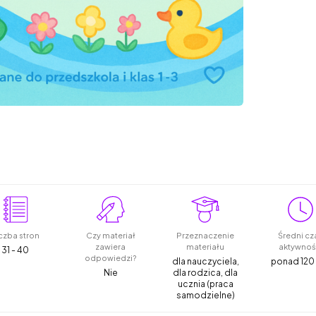
czba stron
Czy materiał
Przeznaczenie
Średni cz
zawiera
materiału
aktywnoś
31 - 40
odpowiedzi?
dla nauczyciela,
ponad 120
Nie
dla rodzica, dla
ucznia (praca
samodzielne)