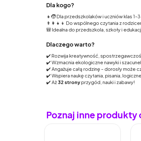
Dla kogo?
👧🧒 Dla przedszkolaków i uczniów klas 1–3
👨‍👩‍👧‍👦 Do wspólnego czytania z rodzi
🎒 Idealna do przedszkola, szkoły i edukac
Dlaczego warto?
✔️ Rozwija kreatywność, spostrzegawczość
✔️ Wzmacnia ekologiczne nawyki i szacune
✔️ Angażuje całą rodzinę – dorosły może c
✔️ Wspiera naukę czytania, pisania, logiczn
✔️ Aż
32 strony
przygód, nauki i zabawy!
Poznaj inne produkty 