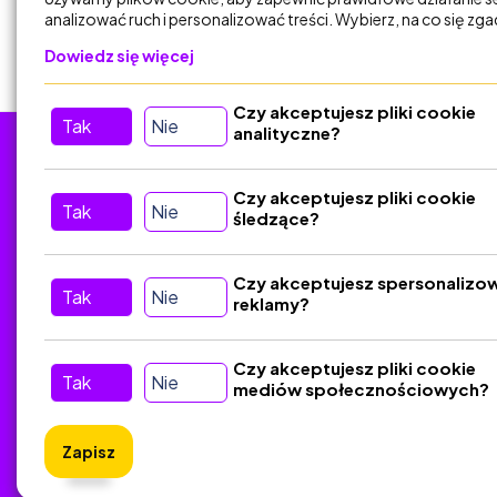
analizować ruch i personalizować treści. Wybierz, na co się zg
Dowiedz się więcej
Czy akceptujesz pliki cookie
Tak
Nie
analityczne?
Tu nas znajdziesz
D
Czy akceptujesz pliki cookie
Tak
Nie
śledzące?
Kontakt
Śledź nas w Social Media
Czy akceptujesz spersonalizo
Tak
Nie
reklamy?
Czy akceptujesz pliki cookie
Tak
Nie
mediów społecznościowych?
Zapisz
ZlotyNa