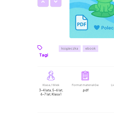
książeczka
ebook
Tagi
Klasa / Wiek
Format materiałów
Li
3-4 lata, 5-6 lat,
.pdf
6-7 lat, Klasa 1