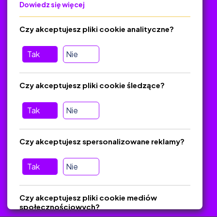
Dowiedz się więcej
Polityka Prywatności
Regulamin
Czy akceptujesz pliki cookie analityczne?
O platformie
Baza materiałów dydaktycznych
Tak
Nie
Jak zostać autorem
FAQ
Czy akceptujesz pliki cookie śledzące?
Tak
Nie
Pomoc
Masz pytania? Wyślij e-mail:
admin@zlotynauczyciel.pl
Czy akceptujesz spersonalizowane reklamy?
Zawsze odpowiadamy w ciągu 24 godzin
(Sprawdź, czy
wiadomość nie trafiła do folderu SPAM)
Tak
Nie
ZlotyNauczyciel.pl © 2025, Wszelkie prawa zastrzeżone.
Czy akceptujesz pliki cookie mediów
Materiały chronione Prawem Autorskim.
społecznościowych?