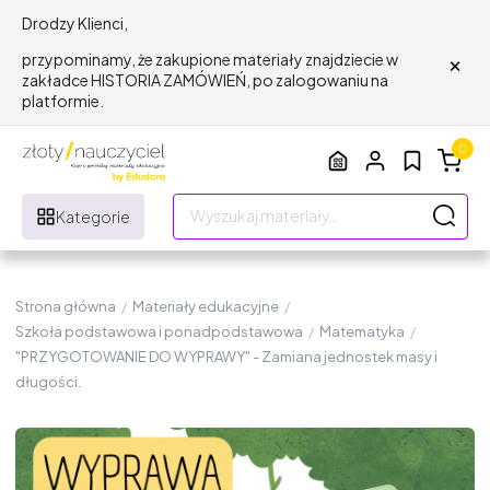
Drodzy Klienci,
×
przypominamy, że zakupione materiały znajdziecie w
zakładce HISTORIA ZAMÓWIEŃ, po zalogowaniu na
platformie.
0
Kategorie
Strona główna
/
Materiały edukacyjne
/
Szkoła podstawowa i ponadpodstawowa
/
Matematyka
/
"PRZYGOTOWANIE DO WYPRAWY" - Zamiana jednostek masy i
długości.