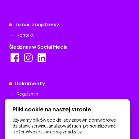
Tu nas znajdziesz
Kontakt
Śledź nas w Social Media
Dokumenty
Regulamin
Polityka Prywatności
Pliki cookie na naszej stronie.
Używamy plików cookie, aby zapewnić prawidłowe
działanie serwisu, analizować ruch i personalizować
treści. Wybierz, na co się zgadzasz.
Na skróty