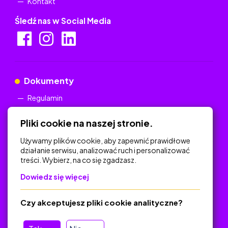
Kontakt
Śledź nas w Social Media
Dokumenty
Regulamin
Polityka Prywatności
Pliki cookie na naszej stronie.
Używamy plików cookie, aby zapewnić prawidłowe
działanie serwisu, analizować ruch i personalizować
treści. Wybierz, na co się zgadzasz.
Na skróty
Dowiedz się więcej
Polityka Prywatności
Regulamin
Czy akceptujesz pliki cookie analityczne?
O platformie
Baza materiałów dydaktycznych