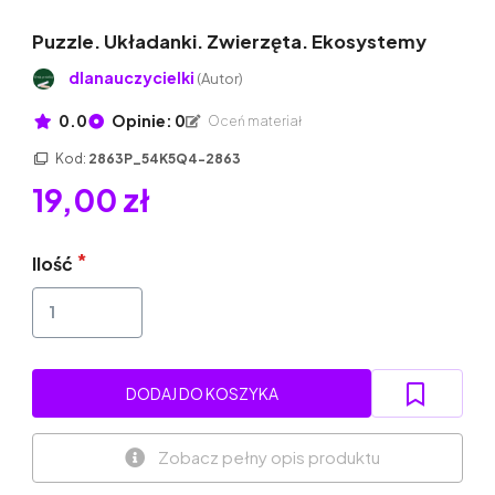
Puzzle. Układanki. Zwierzęta. Ekosystemy
dlanauczycielki
(Autor)
0.0
Opinie: 0
Oceń materiał
Kod:
2863P_54K5Q4-2863
19,00 zł
Ilość
DODAJ DO KOSZYKA
Zobacz pełny opis produktu