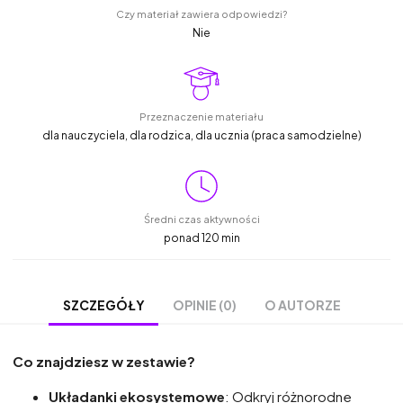
Czy materiał zawiera odpowiedzi?
Nie
Przeznaczenie materiału
dla nauczyciela, dla rodzica, dla ucznia (praca samodzielne)
Średni czas aktywności
ponad 120 min
OPINIE (0)
O AUTORZE
SZCZEGÓŁY
Co znajdziesz w zestawie?
Układanki ekosystemowe
: Odkryj różnorodne