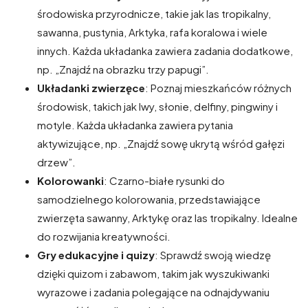
środowiska przyrodnicze, takie jak las tropikalny,
sawanna, pustynia, Arktyka, rafa koralowa i wiele
innych. Każda układanka zawiera zadania dodatkowe,
np. „Znajdź na obrazku trzy papugi”.
Układanki zwierzęce
: Poznaj mieszkańców różnych
środowisk, takich jak lwy, słonie, delfiny, pingwiny i
motyle. Każda układanka zawiera pytania
aktywizujące, np. „Znajdź sowę ukrytą wśród gałęzi
drzew”.
Kolorowanki
: Czarno-białe rysunki do
samodzielnego kolorowania, przedstawiające
zwierzęta sawanny, Arktykę oraz las tropikalny. Idealne
do rozwijania kreatywności.
Gry edukacyjne i quizy
: Sprawdź swoją wiedzę
dzięki quizom i zabawom, takim jak wyszukiwanki
wyrazowe i zadania polegające na odnajdywaniu