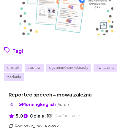
Tagi
ebook
zestaw
egzaminósmoklasisty
ćwiczenia
zadania
Reported speech - mowa zależna
GMorningEnglish
(Autor)
5.0
Opinie: 1
Oceń materiał
Kod:
592P_PK2ENV-592