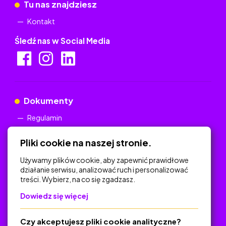
Tu nas znajdziesz
Kontakt
Śledź nas w Social Media
Dokumenty
Regulamin
Polityka Prywatności
Pliki cookie na naszej stronie.
Używamy plików cookie, aby zapewnić prawidłowe
działanie serwisu, analizować ruch i personalizować
treści. Wybierz, na co się zgadzasz.
Na skróty
Dowiedz się więcej
Polityka Prywatności
Regulamin
Czy akceptujesz pliki cookie analityczne?