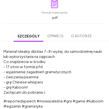
Format materiałów
.pdf
OPINIE (1)
O AUTORZE
SZCZEGÓŁY
Materiał idealny dla klas 7-8 i wyżej, do samodzielnej nauki
lub wykorzystania na zajęciach.
Co znajdziecie w środku:
- 17 stron w formie pfd
- wyjaśnienie zagadnień gramatycznych
- ćwiczenia pisemne
- grę Chinese whispers
- grę Kaboom!
Zachęcam do pobrania:)
#reportedspeech #mowazależna #gra #game #kaboom
#egzamin #gramatyka