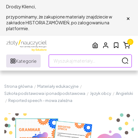
Drodzy Klienci,
×
przypominamy, że zakupione materiały znajdziecie w
zakładce HISTORIA ZAMÓWIEŃ, po zalogowaniu na
platformie.
0
Kategorie
Strona główna
/
Materiały edukacyjne
/
Szkoła podstawowa i ponadpodstawowa
/
Język obcy
/
Angielski
/
Reported speech - mowa zależna