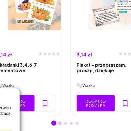
,14 zł
3,14 zł
kładanki 3,4,6,7
Plakat - przepraszam,
lementowe
proszę, dziękuje
Wazka
Wazka
DODAJ DO
DODAJ DO
KOSZYKA
KOSZYKA
erwisu,
adzasz.