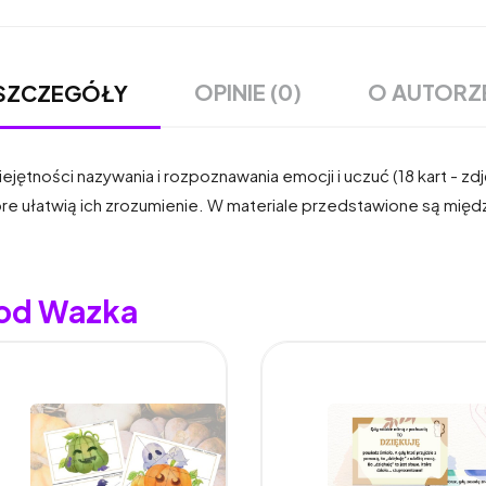
OPINIE (0)
O AUTORZ
SZCZEGÓŁY
iejętności nazywania i rozpoznawania emocji i uczuć (18 kart - zd
óre ułatwią ich zrozumienie. W materiale przedstawione są między
 od Wazka