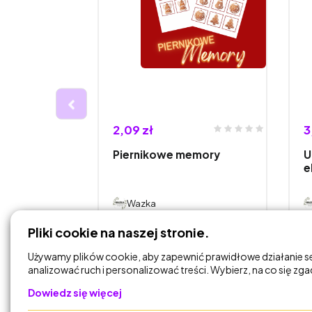
2,09 zł
3
ama
Piernikowe memory
U
e
Wazka
Pliki cookie na naszej stronie.
DODAJ DO
KOSZYKA
Używamy plików cookie, aby zapewnić prawidłowe działanie s
analizować ruch i personalizować treści. Wybierz, na co się zg
Dowiedz się więcej