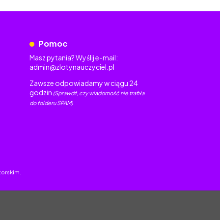
Pomoc
Masz pytania? Wyślij e-mail:
admin@zlotynauczyciel.pl
Zawsze odpowiadamy w ciągu 24
godzin
(Sprawdź, czy wiadomość nie trafiła
do folderu SPAM)
torskim.