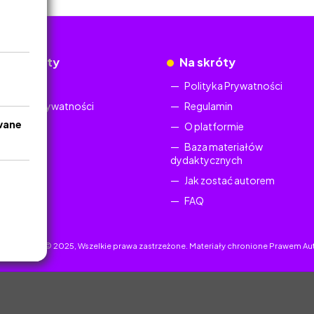
okumenty
Na skróty
Regulamin
Polityka Prywatności
Polityka Prywatności
Regulamin
wane
O platformie
Baza materiałów
dydaktycznych
Jak zostać autorem
FAQ
uczyciel.pl © 2025, Wszelkie prawa zastrzeżone. Materiały chronione Prawem Au