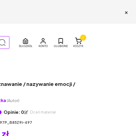
×
0
DLA SZKÓŁ
ULUBIONE
KOSZYK
nawanie / nazywanie emocji /
zka
(Autor)
Opinie: 0
Oceń materiał
97P_B85Z9I-497
 zł