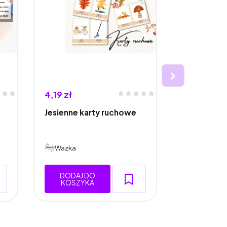
4,19 zł
6,29 zł
Jesienne karty ruchowe
Utrwalanie 
Wazka
Wazka
DODAJ DO
DODAJ 
KOSZYKA
KOSZY