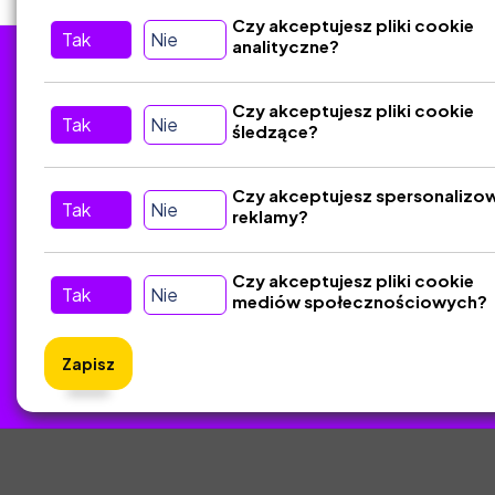
Czy akceptujesz pliki cookie
Tak
Nie
analityczne?
Tu nas znajdziesz
D
Czy akceptujesz pliki cookie
Tak
Nie
śledzące?
Kontakt
Śledź nas w Social Media
Czy akceptujesz spersonalizo
Tak
Nie
reklamy?
Czy akceptujesz pliki cookie
Tak
Nie
mediów społecznościowych?
Zapisz
ZlotyNa