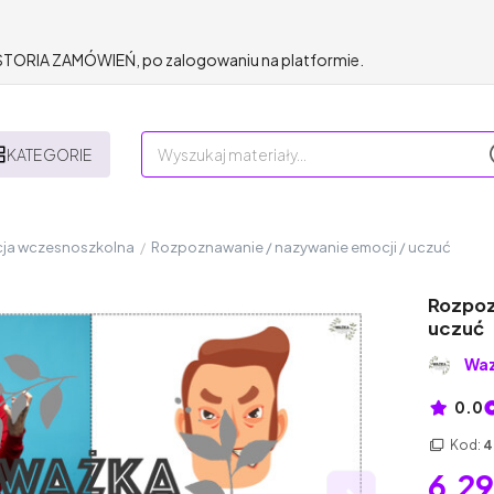
HISTORIA ZAMÓWIEŃ, po zalogowaniu na platformie.
KATEGORIE
ja wczesnoszkolna
/
Rozpoznawanie / nazywanie emocji / uczuć
Rozpoz
uczuć
Wa
0.0
Kod:
4
6,29