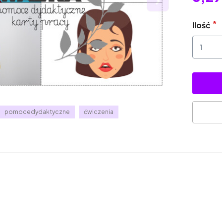
Ilość
pomocedydaktyczne
ćwiczenia