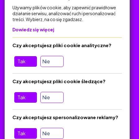
Używamy plików cookie, aby zapewnić prawidłowe
działanie serwisu, analizować ruch i personalizować
treści. Wybierz, na co się zgadzasz.
Na skróty
Dowiedz się więcej
Polityka Prywatności
Regulamin
Czy akceptujesz pliki cookie analityczne?
O platformie
Baza materiałów dydaktycznych
Tak
Nie
Jak zostać autorem
FAQ
Czy akceptujesz pliki cookie śledzące?
Tak
Nie
Pomoc
Masz pytania? Wyślij e-mail:
admin@zlotynauczyciel.pl
Czy akceptujesz spersonalizowane reklamy?
Zawsze odpowiadamy w ciągu 24 godzin
(Sprawdź, czy
wiadomość nie trafiła do folderu SPAM)
Tak
Nie