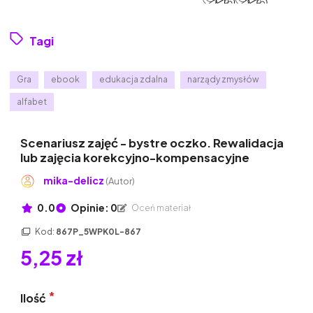
Tagi
Gra
ebook
edukacja zdalna
narządy zmysłów
alfabet
Scenariusz zajęć - bystre oczko. Rewalidacja
lub zajęcia korekcyjno-kompensacyjne
mika-delicz
(Autor)
0.0
Opinie: 0
Oceń materiał
Kod:
867P_5WPK0L-867
5,25 zł
Ilość