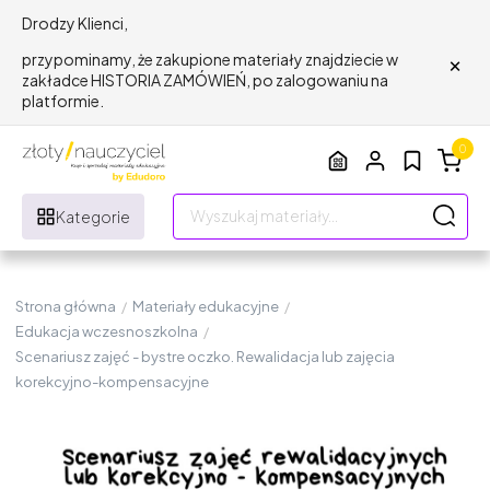
Drodzy Klienci,
×
przypominamy, że zakupione materiały znajdziecie w
zakładce HISTORIA ZAMÓWIEŃ, po zalogowaniu na
platformie.
0
Kategorie
Strona główna
/
Materiały edukacyjne
/
Edukacja wczesnoszkolna
/
Scenariusz zajęć - bystre oczko. Rewalidacja lub zajęcia
korekcyjno-kompensacyjne