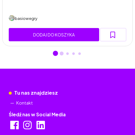
basiowegry
DODAJ DO KOSZYKA
Tu nas znajdziesz
Kontakt
Śledź nas w Social Media