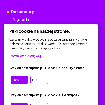
Dokumenty
Regulamin
Polityka Prywatności
Pliki cookie na naszej stronie.
Używamy plików cookie, aby zapewnić prawidłowe
działanie serwisu, analizować ruch i personalizować
treści. Wybierz, na co się zgadzasz.
Na skróty
Dowiedz się więcej
Polityka Prywatności
Regulamin
Czy akceptujesz pliki cookie analityczne?
O platformie
Baza materiałów dydaktycznych
Tak
Nie
Jak zostać autorem
FAQ
Czy akceptujesz pliki cookie śledzące?