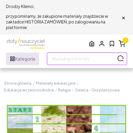
Drodzy Klienci,
×
przypominamy, że zakupione materiały znajdziecie w
zakładce HISTORIA ZAMÓWIEŃ, po zalogowaniu na
platformie.
0
Kategorie
Strona główna
/
Materiały edukacyjne
/
Edukacja wczesnoszkolna
/
Religia
/
Siewca – Gra planszowa