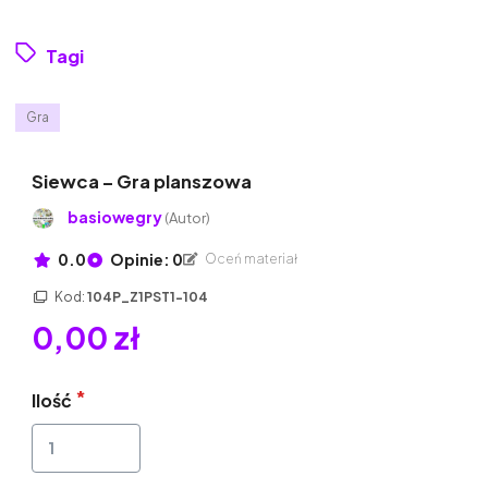
Tagi
Gra
Siewca – Gra planszowa
basiowegry
(Autor)
0.0
Opinie: 0
Oceń materiał
Kod:
104P_Z1PST1-104
0,00 zł
Ilość