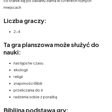
co stanie się po zasianiu ziarna w czterech różnych
miejscach
Liczba graczy:
2-4
Ta gra planszowa może służyć do
nauki:
następstw czasu
ekologii
religii
znajomości Biblii
przeliczania do 6
radzenia sobie z porażką
Biblijna podstawa gry: