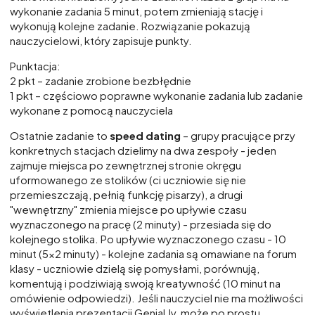
wykonanie zadania 5 minut, potem zmieniają stację i
wykonują kolejne zadanie. Rozwiązanie pokazują
nauczycielowi, który zapisuje punkty.
Punktacja:
2 pkt – zadanie zrobione bezbłędnie
1 pkt – częściowo poprawne wykonanie zadania lub zadanie
wykonane z pomocą nauczyciela
Ostatnie zadanie to
speed dating
– grupy pracujące przy
konkretnych stacjach dzielimy na dwa zespoły - jeden
zajmuje miejsca po zewnętrznej stronie okręgu
uformowanego ze stolików (ci uczniowie się nie
przemieszczają, pełnią funkcję pisarzy), a drugi
"wewnętrzny" zmienia miejsce po upływie czasu
wyznaczonego na pracę (2 minuty) - przesiada się do
kolejnego stolika. Po upływie wyznaczonego czasu - 10
minut (5x2 minuty) - kolejne zadania są omawiane na forum
klasy - uczniowie dzielą się pomysłami, porównują,
komentują i podziwiają swoją kreatywność (10 minut na
omówienie odpowiedzi). Jeśli nauczyciel nie ma możliwości
wyświetlenia prezentacji Genial.ly, może po prostu