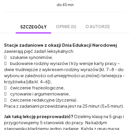
do 45 min
OPINIE (0)
O AUTORZE
SZCZEGÓŁY
Stacje zadaniowe z okazji Dnia Edukacji Narodowej
zawierają pięć zadań leksykalnych:
 szukanie synonimów,
 budowanie rodziny wyrazów (trzy wersje karty pracy –
dwie trudniejsze z wykresem rodziny wyrazów [kl. 7-8 - do
wyboru w zależności od umiejętności uczniów] i łatwiejsza -
krzyżówka [dla kl. 4-6]),
 ćwiczenie frazeologiczne,
 cytowanie i argumentowanie,
 ćwiczenie redakcyjne (życzenia).
Praca z zadaniami przewidziana jest na 25 minut (5x5 minut).
Jak taką lekcję przeprowadzić?
Dzielimy klasę na 5 grup i
przygotowujemy 5 stanowisk do pracy. Na każdym
stanowisku kładziemy jedno zadanie. Każda z grup ma na