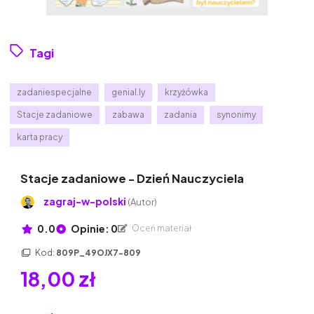
Tagi
zadaniespecjalne
genial.ly
krzyżówka
Stacje zadaniowe
zabawa
zadania
synonimy
karta pracy
Stacje zadaniowe - Dzień Nauczyciela
zagraj-w-polski
(Autor)
0.0
Opinie: 0
Oceń materiał
Kod:
809P_49OJX7-809
18,00 zł