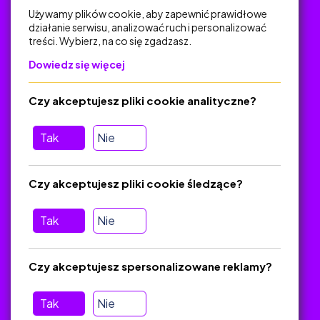
Używamy plików cookie, aby zapewnić prawidłowe
działanie serwisu, analizować ruch i personalizować
treści. Wybierz, na co się zgadzasz.
Na skróty
Dowiedz się więcej
Polityka Prywatności
Regulamin
Czy akceptujesz pliki cookie analityczne?
O platformie
Baza materiałów dydaktycznych
Tak
Nie
Jak zostać autorem
FAQ
Czy akceptujesz pliki cookie śledzące?
Tak
Nie
Pomoc
Masz pytania? Wyślij e-mail:
admin@zlotynauczyciel.pl
Czy akceptujesz spersonalizowane reklamy?
Zawsze odpowiadamy w ciągu 24 godzin
(Sprawdź, czy
wiadomość nie trafiła do folderu SPAM)
Tak
Nie