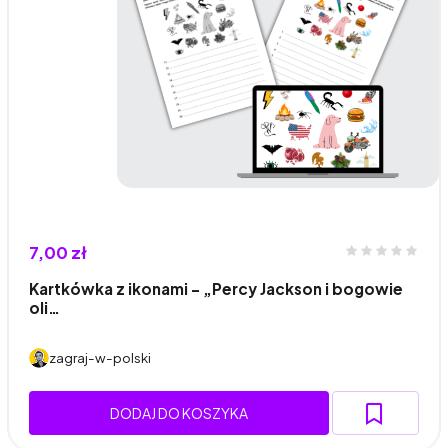
7,00 zł
Kartkówka z ikonami - „Percy Jackson i bogowie
oli…
zagraj-w-polski
DODAJ DO KOSZYKA