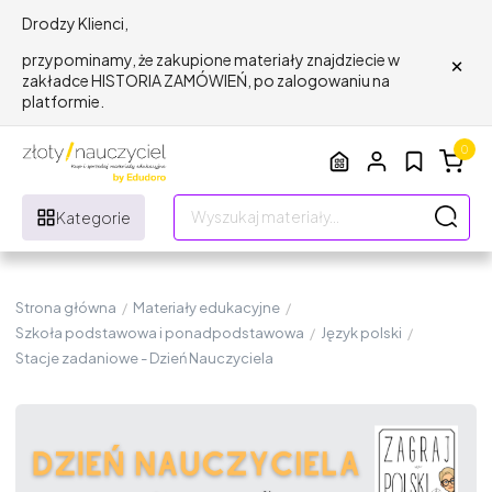
Drodzy Klienci,
×
przypominamy, że zakupione materiały znajdziecie w
zakładce HISTORIA ZAMÓWIEŃ, po zalogowaniu na
platformie.
0
Kategorie
Strona główna
/
Materiały edukacyjne
/
Szkoła podstawowa i ponadpodstawowa
/
Język polski
/
Stacje zadaniowe - Dzień Nauczyciela