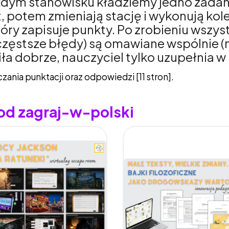
żdym stanowisku kładziemy jedno zadani
 potem zmieniają stację i wykonują kol
óry zapisuje punkty. Po zrobieniu wszyst
częstsze błędy) są omawiane wspólnie (
ła dobrze, nauczyciel tylko uzupełnia w 
zania punktacji oraz odpowiedzi [11 stron].
 od zagraj-w-polski