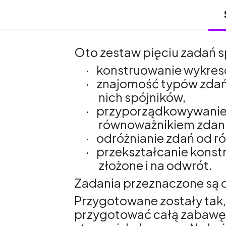
Oto zestaw pięciu zadań s
·
konstruowanie wykresó
·
znajomość typów zdań 
nich spójników,
·
przyporządkowywanie 
równoważnikiem zdani
·
odróżnianie zdań od 
·
przekształcanie konst
złożone i na odwrót.
Zadania przeznaczone są d
Przygotowane zostały tak, ż
przygotować całą zabawę. 