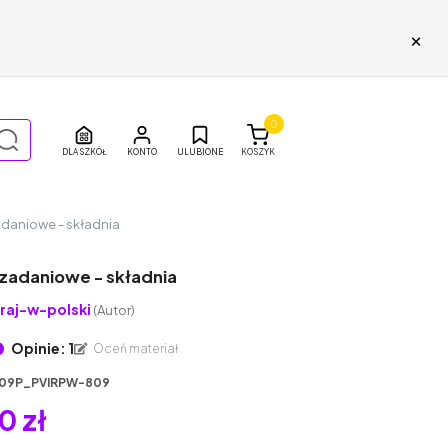
×
0
DLA SZKÓŁ
ULUBIONE
KOSZYK
adaniowe - składnia
 zadaniowe - składnia
raj-w-polski
(Autor)
Opinie: 1
Oceń materiał
09P_PVIRPW-809
0 zł