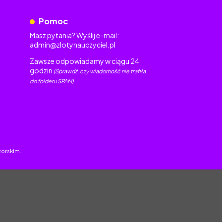
Pomoc
Masz pytania? Wyślij e-mail:
admin@zlotynauczyciel.pl
Zawsze odpowiadamy w ciągu 24
godzin
(Sprawdź, czy wiadomość nie trafiła
do folderu SPAM)
torskim.