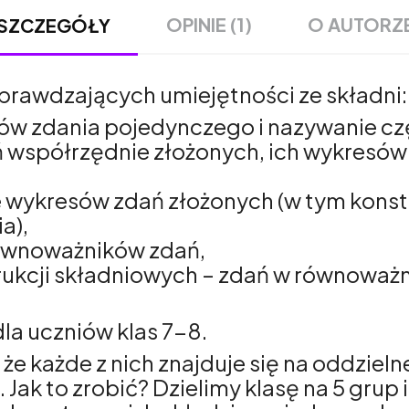
OPINIE (1)
O AUTORZ
SZCZEGÓŁY
prawdzających umiejętności ze składni:
w zdania pojedynczego i nazywanie czę
współrzędnie złożonych, ich wykresów 
wykresów zdań złożonych (w tym konst
a),
równoważników zdań,
rukcji składniowych – zdań w równoważn
la uczniów klas 7-8.
e każde z nich znajduje się na oddzielne
Jak to zrobić? Dzielimy klasę na 5 grup