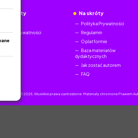
okumenty
Na skróty
Regulamin
Polityka Prywatności
Polityka Prywatności
Regulamin
wane
O platformie
Baza materiałów
dydaktycznych
Jak zostać autorem
FAQ
uczyciel.pl © 2025, Wszelkie prawa zastrzeżone. Materiały chronione Prawem Au