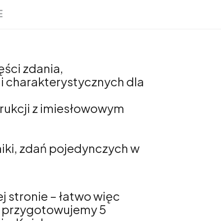
E
ści zdania,
i charakterystycznych dla
rukcji z imiesłowowym
iki, zdań pojedynczych w
j stronie – łatwo więc
 i przygotowujemy 5