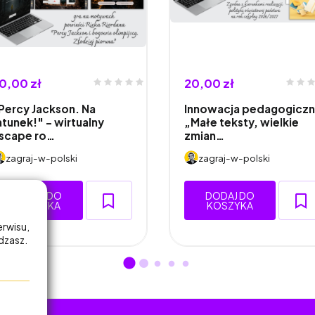
0,00 zł
20,00 zł
Percy Jackson. Na
Innowacja pedagogicz
atunek!" - wirtualny
„Małe teksty, wielkie
scape ro…
zmian…
zagraj-w-polski
zagraj-w-polski
DODAJ DO
DODAJ DO
KOSZYKA
KOSZYKA
erwisu,
adzasz.