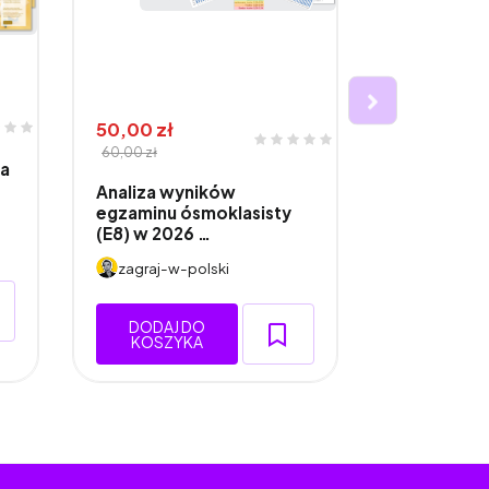
50,00 zł
20,00 zł
2
60,00 zł
na
Analiza wy
Analiza wyników
egzaminu ó
egzaminu ósmoklasisty
(E8) z ma
(E8) w 2026 …
zagraj-w-
zagraj-w-polski
DODAJ 
KOSZY
DODAJ DO
KOSZYKA