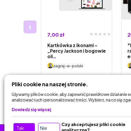
7,00 zł
2
edzi do do
Kartkówka z ikonami -
"
przed E8 z
„Percy Jackson i bogowie
r
oli…
e
ki
zagraj-w-polski
DODAJ DO
Pliki cookie na naszej stronie.
KOSZYKA
Używamy plików cookie, aby zapewnić prawidłowe działanie s
analizować ruch i personalizować treści. Wybierz, na co się zg
Dowiedz się więcej
Czy akceptujesz pliki cookie
Tak
Nie
analityczne?