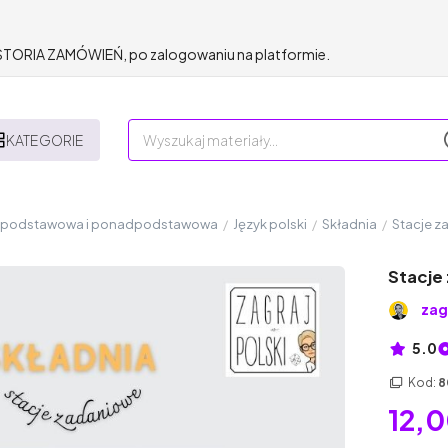
HISTORIA ZAMÓWIEŃ, po zalogowaniu na platformie.
KATEGORIE
a podstawowa i ponadpodstawowa
/
Język polski
/
Składnia
/
Stacje z
Stacje
zag
5.0
Kod:
8
12,0