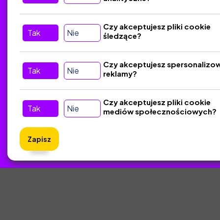
Tu nas znajdziesz
D
Czy akceptujesz pliki cookie
Tak
Nie
śledzące?
Kontakt
Śledź nas w Social Media
Czy akceptujesz spersonalizo
Tak
Nie
reklamy?
Czy akceptujesz pliki cookie
Tak
Nie
mediów społecznościowych?
Zapisz
ZlotyNa