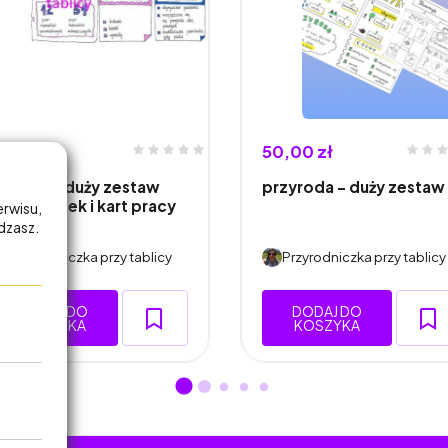
0,00 zł
50,00 zł
iologia -duży zestaw
przyroda - duży zestaw
ketchnotek i kart pracy
erwisu,
la…
adzasz.
Przyrodniczka przy tablicy
Przyrodniczka przy tablicy
DODAJ DO
DODAJ DO
KOSZYKA
KOSZYKA