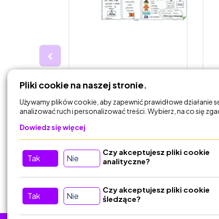
30,00 zł
3
Pliki cookie na naszej stronie.
OWY -
Geografia klasy 5-8 duży
B
zestaw sketchnotek
s
Używamy plików cookie, aby zapewnić prawidłowe działanie s
d
analizować ruch i personalizować treści. Wybierz, na co się zg
przy tablicy
Przyrodniczka przy tablicy
Dowiedz się więcej
Czy akceptujesz pliki cookie
DODAJ DO
Tak
Nie
KOSZYKA
analityczne?
Czy akceptujesz pliki cookie
Tak
Nie
śledzące?