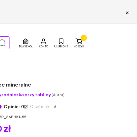
×
0
DLA SZKÓŁ
ULUBIONE
KOSZYK
e mineralne
yrodniczka przy tablicy
(Autor)
Opinie: 0
Oceń materiał
5P_86FHKJ-55
 zł