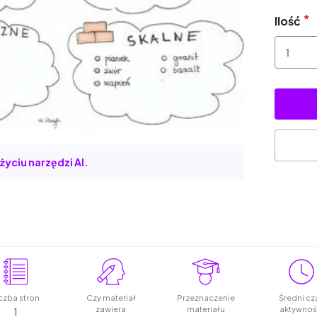
Ilość
życiu narzędzi AI.
czba stron
Czy materiał
Przeznaczenie
Średni cz
zawiera
materiału
aktywnoś
1