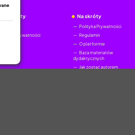
wane
okumenty
Na skróty
Regulamin
Polityka Prywatności
Polityka Prywatności
Regulamin
O platformie
Baza materiałów
dydaktycznych
Jak zostać autorem
FAQ
uczyciel.pl © 2025, Wszelkie prawa zastrzeżone. Materiały chronione Prawem Au