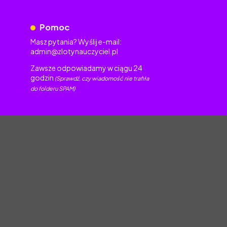
Pomoc
Masz pytania? Wyślij e-mail:
admin@zlotynauczyciel.pl
Zawsze odpowiadamy w ciągu 24
godzin
(Sprawdź, czy wiadomość nie trafiła
do folderu SPAM)
torskim.