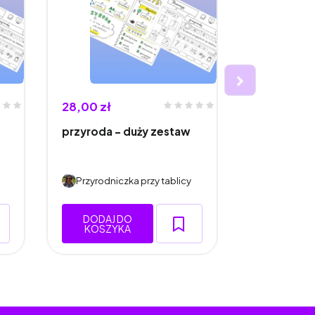
28,00 zł
26,25 zł
przyroda - duży zestaw
Geografia 
klasy 8
Przyrodniczka przy tablicy
Przyrodnic
DODAJ DO
DODAJ 
KOSZYKA
KOSZY