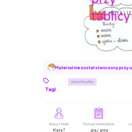
Materiał nie został stworzony przy u
sketchnotka
Tagi
Klasa / Wiek
Format materiałów
Li
Klasa 7
.jpg / .jpeg