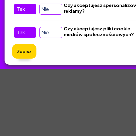
Czy akceptujesz spersonalizo
Tak
Nie
reklamy?
Tu nas znajdziesz
D
Kontakt
Czy akceptujesz pliki cookie
Tak
Nie
mediów społecznościowych?
Śledź nas w Social Media
Zapisz
ZlotyNa