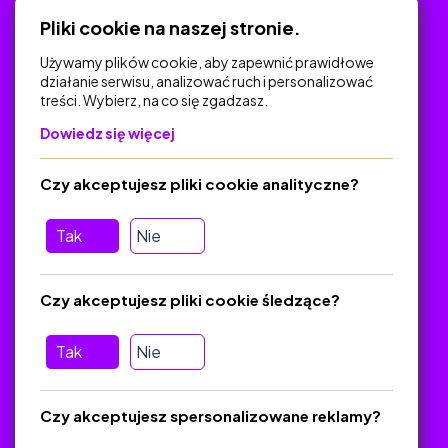
Polityka Prywatności
Pliki cookie na naszej stronie.
Używamy plików cookie, aby zapewnić prawidłowe
działanie serwisu, analizować ruch i personalizować
treści. Wybierz, na co się zgadzasz.
Na skróty
Dowiedz się więcej
Polityka Prywatności
Regulamin
Czy akceptujesz pliki cookie analityczne?
O platformie
Baza materiałów dydaktycznych
Tak
Nie
Jak zostać autorem
FAQ
Czy akceptujesz pliki cookie śledzące?
Tak
Nie
Pomoc
Masz pytania? Wyślij e-mail:
admin@zlotynauczyciel.pl
Czy akceptujesz spersonalizowane reklamy?
Zawsze odpowiadamy w ciągu 24 godzin
(Sprawdź, czy