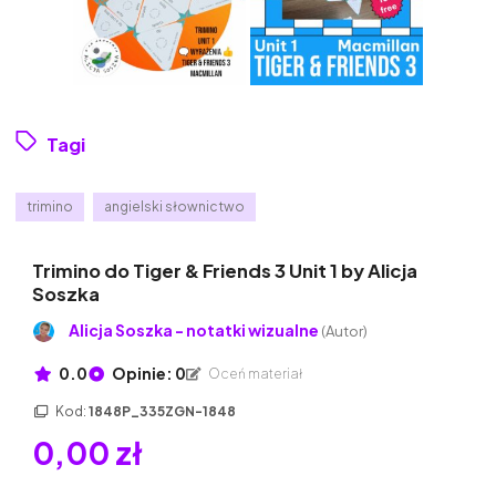
Tagi
trimino
angielski słownictwo
Trimino do Tiger & Friends 3 Unit 1 by Alicja
Soszka
Alicja Soszka - notatki wizualne
(Autor)
0.0
Opinie: 0
Oceń materiał
Kod:
1848P_335ZGN-1848
0,00 zł