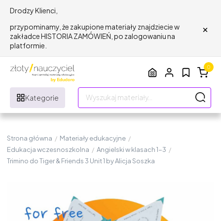
Drodzy Klienci,
×
przypominamy, że zakupione materiały znajdziecie w
zakładce HISTORIA ZAMÓWIEŃ, po zalogowaniu na
platformie.
0
Kategorie
Strona główna
/
Materiały edukacyjne
/
Edukacja wczesnoszkolna
/
Angielski w klasach 1-3
/
Trimino do Tiger & Friends 3 Unit 1 by Alicja Soszka