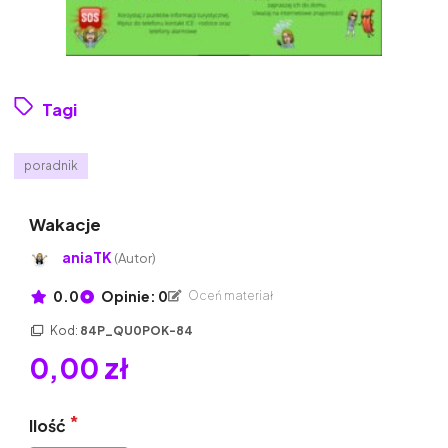
Tagi
poradnik
Wakacje
aniaTK
(Autor)
0.0
Opinie: 0
Oceń materiał
Kod:
84P_QU0POK-84
0,00 zł
Ilość