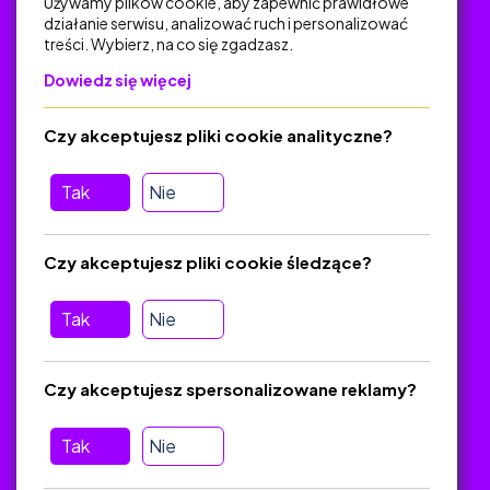
Używamy plików cookie, aby zapewnić prawidłowe
działanie serwisu, analizować ruch i personalizować
treści. Wybierz, na co się zgadzasz.
Na skróty
Dowiedz się więcej
Polityka Prywatności
Regulamin
Czy akceptujesz pliki cookie analityczne?
O platformie
Baza materiałów dydaktycznych
Tak
Nie
Jak zostać autorem
FAQ
Czy akceptujesz pliki cookie śledzące?
Tak
Nie
Pomoc
Masz pytania? Wyślij e-mail:
admin@zlotynauczyciel.pl
Czy akceptujesz spersonalizowane reklamy?
Zawsze odpowiadamy w ciągu 24 godzin
(Sprawdź, czy
wiadomość nie trafiła do folderu SPAM)
Tak
Nie