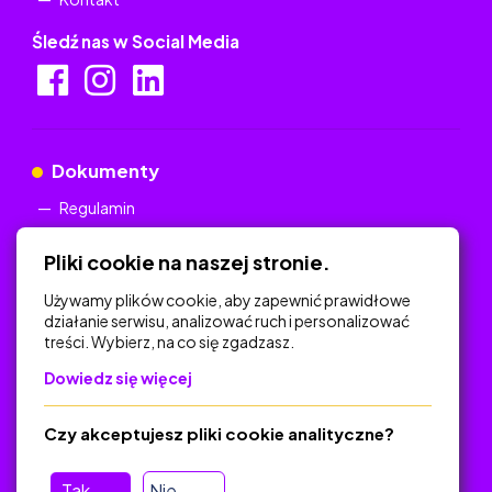
Śledź nas w Social Media
Dokumenty
Regulamin
Polityka Prywatności
Pliki cookie na naszej stronie.
Używamy plików cookie, aby zapewnić prawidłowe
działanie serwisu, analizować ruch i personalizować
treści. Wybierz, na co się zgadzasz.
Na skróty
Dowiedz się więcej
Polityka Prywatności
Regulamin
Czy akceptujesz pliki cookie analityczne?
O platformie
Baza materiałów dydaktycznych
Tak
Nie