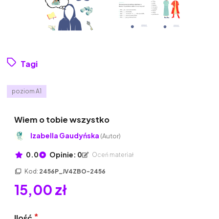
Tagi
poziom A1
Wiem o tobie wszystko
Izabella Gaudyńska
(Autor)
0.0
Opinie: 0
Oceń materiał
Kod:
2456P_JV4ZBO-2456
15,00 zł
Ilość