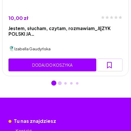
10,00 zł
Jestem, słucham, czytam, rozmawiam_JĘZYK
POLSKI JA…
Izabella Gaudyńska
DODAJ DO KOSZYKA
Tu nas znajdziesz
Kontakt