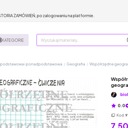
HISTORIA ZAMÓWIEŃ, po zalogowaniu na platformie.
KATEGORIE
a podstawowa i ponadpodstawowa
/
Geografia
/
Współrzędne geografi
Współr
geograf
bio
0.0
Kod:
9
7,50