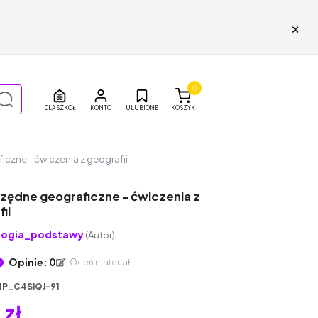
×
0
DLA SZKÓŁ
ULUBIONE
KOSZYK
czne - ćwiczenia z geografii
zędne geograficzne - ćwiczenia z
ii
logia_podstawy
(Autor)
Opinie: 0
Oceń materiał
1P_C4SIQJ-91
 zł