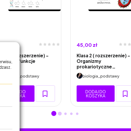
5,00 zł
45,00 zł
lasa 1 (rozszerzenie) -
Klasa 2 ( rozszerzenie) -
udowa i funkcje
Organizmy
erwisu,
ukleoty…
prokariotyczne…
adzasz.
biologia_podstawy
biologia_podstawy
DODAJ DO
DODAJ DO
KOSZYKA
KOSZYKA