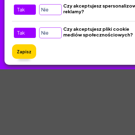
Czy akceptujesz spersonalizo
Tak
Nie
reklamy?
Tu nas znajdziesz
D
Kontakt
Czy akceptujesz pliki cookie
Tak
Nie
mediów społecznościowych?
Śledź nas w Social Media
Zapisz
ZlotyNa