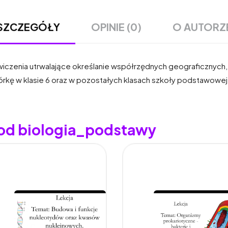
OPINIE (0)
O AUTORZ
SZCZEGÓŁY
iczenia utrwalające określanie współrzędnych geograficznych
tórkę w klasie 6 oraz w pozostałych klasach szkoły podstawowe
 od biologia_podstawy