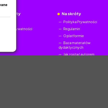
wane
okumenty
Na skróty
Regulamin
Polityka Prywatności
Polityka Prywatności
Regulamin
O platformie
Baza materiałów
dydaktycznych
Jak zostać autorem
FAQ
uczyciel.pl © 2025, Wszelkie prawa zastrzeżone. Materiały chronione Prawem Au