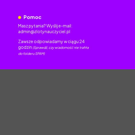
Pomoc
Masz pytania? Wyślij e-mail:
admin@zlotynauczyciel.pl
Zawsze odpowiadamy w ciągu 24
godzin
(Sprawdź, czy wiadomość nie trafiła
do folderu SPAM)
torskim.