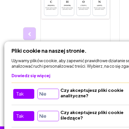
45,00 zł
4
Pliki cookie na naszej stronie.
awa) -
Fiszki - Chemizm życia-
K
płci.
pierwiastki i witaminy
B
Używamy plików cookie, aby zapewnić prawidłowe działanie s
n
analizować ruch i personalizować treści. Wybierz, na co się zg
stawy
biologia_podstawy
Dowiedz się więcej
Czy akceptujesz pliki cookie
DODAJ DO
Tak
Nie
KOSZYKA
analityczne?
Czy akceptujesz pliki cookie
Tak
Nie
śledzące?