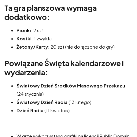
Ta gra planszowa wymaga
dodatkowo:
Pionki
: 2 szt.
Kostki
: 1 zwykła
Żetony/Karty
: 20 szt (nie dołączone do gry)
Powiązane Święta kalendarzowe i
wydarzenia:
Światowy Dzień Środków Masowego Przekazu
(24 stycznia)
Światowy Dzień Radia
(13 lutego)
Dzień Radia
(11 kwietnia)
W grze wykorzystano grafiki na licencji Public Domain