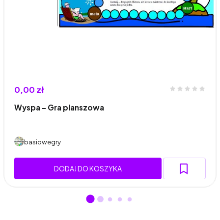
0,00 zł
Wyspa – Gra planszowa
basiowegry
DODAJ DO KOSZYKA