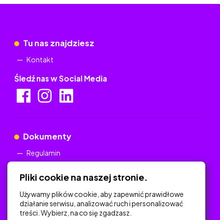
Tu nas znajdziesz
Kontakt
Śledź nas w Social Media
Dokumenty
Regulamin
Polityka Prywatności
Pliki cookie na naszej stronie.
Używamy plików cookie, aby zapewnić prawidłowe
działanie serwisu, analizować ruch i personalizować
treści. Wybierz, na co się zgadzasz.
Na skróty