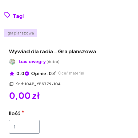
Tagi
gra planszowa
Wywiad dla radia – Gra planszowa
basiowegry
(Autor)
0.0
Opinie: 0
Oceń materiał
Kod:
104P_YES779-104
0,00 zł
Ilość