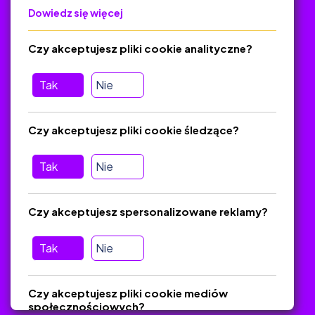
Dowiedz się więcej
Polityka Prywatności
Regulamin
Czy akceptujesz pliki cookie analityczne?
O platformie
Baza materiałów dydaktycznych
Tak
Nie
Jak zostać autorem
FAQ
Czy akceptujesz pliki cookie śledzące?
Tak
Nie
Pomoc
Masz pytania? Wyślij e-mail:
admin@zlotynauczyciel.pl
Czy akceptujesz spersonalizowane reklamy?
Zawsze odpowiadamy w ciągu 24 godzin
(Sprawdź, czy
wiadomość nie trafiła do folderu SPAM)
Tak
Nie
ZlotyNauczyciel.pl © 2025, Wszelkie prawa zastrzeżone.
Czy akceptujesz pliki cookie mediów
Materiały chronione Prawem Autorskim.
społecznościowych?