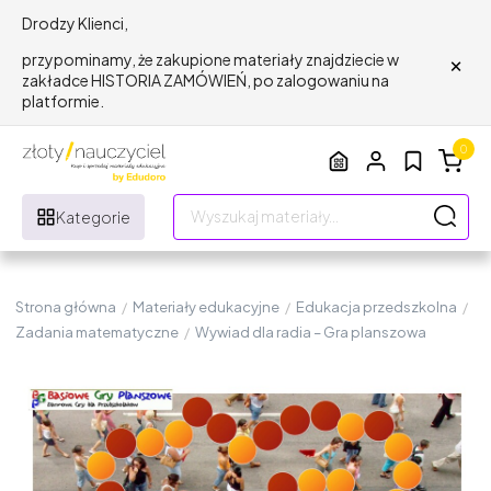
Drodzy Klienci,
×
przypominamy, że zakupione materiały znajdziecie w
zakładce HISTORIA ZAMÓWIEŃ, po zalogowaniu na
platformie.
0
Kategorie
Strona główna
/
Materiały edukacyjne
/
Edukacja przedszkolna
/
Zadania matematyczne
/
Wywiad dla radia – Gra planszowa