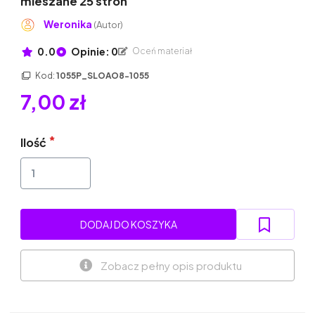
mieszane 25 stron
Weronika
(Autor)
0.0
Opinie: 0
Oceń materiał
Kod:
1055P_SLOAO8-1055
7,00 zł
Ilość
DODAJ DO KOSZYKA
Zobacz pełny opis produktu