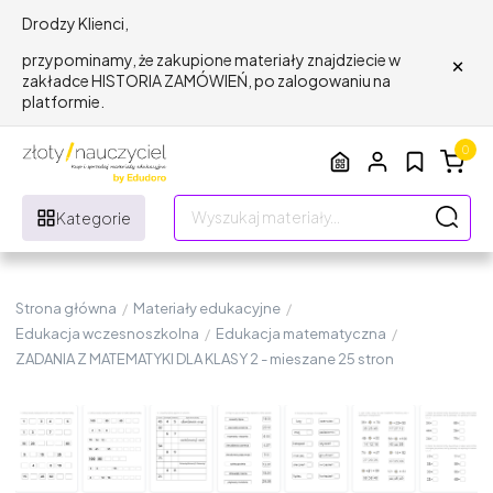
Drodzy Klienci,
×
przypominamy, że zakupione materiały znajdziecie w
zakładce HISTORIA ZAMÓWIEŃ, po zalogowaniu na
platformie.
0
Kategorie
Strona główna
/
Materiały edukacyjne
/
Edukacja wczesnoszkolna
/
Edukacja matematyczna
/
ZADANIA Z MATEMATYKI DLA KLASY 2 - mieszane 25 stron