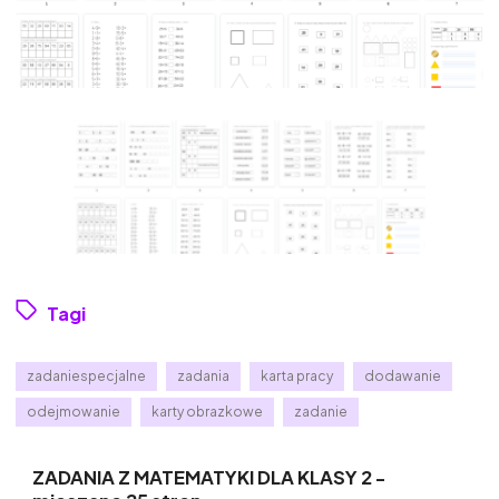
Tagi
zadaniespecjalne
zadania
karta pracy
dodawanie
odejmowanie
karty obrazkowe
zadanie
ZADANIA Z MATEMATYKI DLA KLASY 2 -