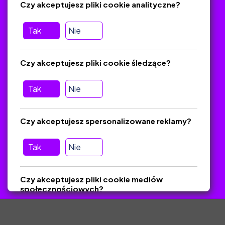
Czy akceptujesz pliki cookie analityczne?
O platformie
Baza materiałów dydaktycznych
Tak
Nie
Jak zostać autorem
FAQ
Czy akceptujesz pliki cookie śledzące?
Tak
Nie
Pomoc
Masz pytania? Wyślij e-mail:
admin@zlotynauczyciel.pl
Czy akceptujesz spersonalizowane reklamy?
Zawsze odpowiadamy w ciągu 24 godzin
(Sprawdź, czy
wiadomość nie trafiła do folderu SPAM)
Tak
Nie
ZlotyNauczyciel.pl © 2025, Wszelkie prawa zastrzeżone.
Czy akceptujesz pliki cookie mediów
Materiały chronione Prawem Autorskim.
społecznościowych?
Tak
Nie