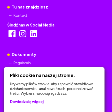
Tu nas znajdziesz
Kontakt
Śledź nas w Social Media
Dokumenty
Regulamin
Polityka Prywatności
Pliki cookie na naszej stronie.
Używamy plików cookie, aby zapewnić prawidłowe
działanie serwisu, analizować ruch i personalizować
treści. Wybierz, na co się zgadzasz.
Na skróty
Dowiedz się więcej
Polityka Prywatności
Regulamin