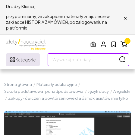
Drodzy Klienci,
×
przypominamy, że zakupione materiały znajdziecie w
zakładce HISTORIA ZAMÓWIEŃ, po zalogowaniu na
platformie.
0
Kategorie
Strona główna
/
Materiały edukacyjne
/
Szkoła podstawowa i ponadpodstawowa
/
Język obcy
/
Angielski
/
Zakupy- ćwiczenia powtórzeniowe dla ósmoklasistów i nie tylko