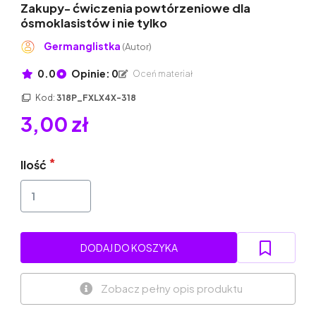
Zakupy- ćwiczenia powtórzeniowe dla
ósmoklasistów i nie tylko
Germanglistka
(Autor)
0.0
Opinie: 0
Oceń materiał
Kod:
318P_FXLX4X-318
3,00 zł
Ilość
DODAJ DO KOSZYKA
Zobacz pełny opis produktu