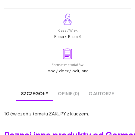
Klasa / Wiek
Klasa 7, Klasa 8
Format materiałów
.doc / .docx / .odt, .png
OPINIE (0)
O AUTORZE
SZCZEGÓŁY
10 ćwiczeń z tematu ZAKUPY z kluczem,
Poznaj inne produkty od Germa