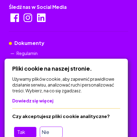
Śledź nas w Social Media
Dokumenty
Regulamin
Polityka Prywatności
Pliki cookie na naszej stronie.
Używamy plików cookie, aby zapewnić prawidłowe
działanie serwisu, analizować ruch i personalizować
treści. Wybierz, na co się zgadzasz.
Na skróty
Dowiedz się więcej
Polityka Prywatności
Regulamin
Czy akceptujesz pliki cookie analityczne?
O platformie
Baza materiałów dydaktycznych
Tak
Nie