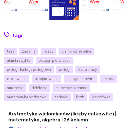
Tagi
test
zadania
liczby
ułamki dziesiętne
ułamki zwykłe
potęgi i pierwiastki
potęgi, funkcja potęgowa
potęgi
karta pracy
dodawanie
odejmowanie
liczby całkowite
ułamki
mnożenie
dzielenie
mnożenie pisemne
matematyka podstawa
zadanie
liczb
kartkówka
Arytmetyka wielomianów (liczby całkowite) |
matematyka, algebra | 26 kolumn