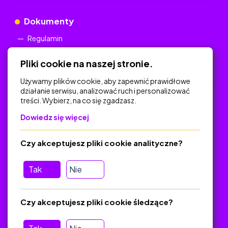
Dokumenty
Regulamin
Polityka Prywatności
Pliki cookie na naszej stronie.
Używamy plików cookie, aby zapewnić prawidłowe
działanie serwisu, analizować ruch i personalizować
treści. Wybierz, na co się zgadzasz.
Na skróty
Dowiedz się więcej
Polityka Prywatności
Regulamin
Czy akceptujesz pliki cookie analityczne?
O platformie
Baza materiałów dydaktycznych
Tak
Nie
Jak zostać autorem
FAQ
Czy akceptujesz pliki cookie śledzące?