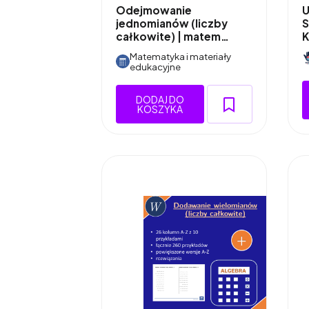
Odejmowanie
U
jednomianów (liczby
S
całkowite) | matem…
K
Matematyka i materiały
edukacyjne
DODAJ DO
KOSZYKA