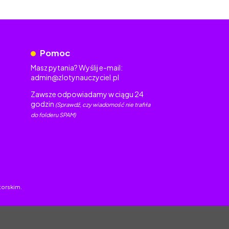
Pomoc
Masz pytania? Wyślij e-mail:
admin@zlotynauczyciel.pl
Zawsze odpowiadamy w ciągu 24
godzin
(Sprawdź, czy wiadomość nie trafiła
do folderu SPAM)
torskim.