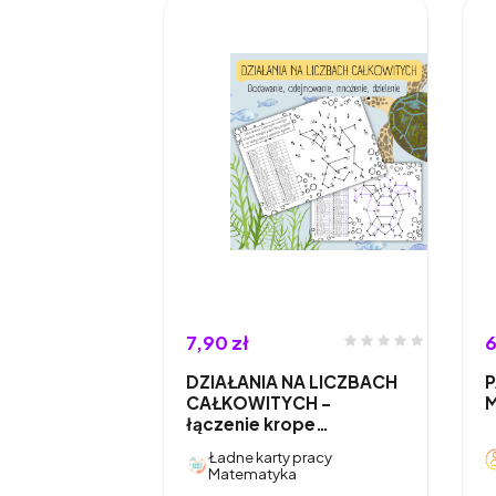
7,90 zł
6
DZIAŁANIA NA LICZBACH
P
CAŁKOWITYCH -
łączenie krope…
Ładne karty pracy
Matematyka