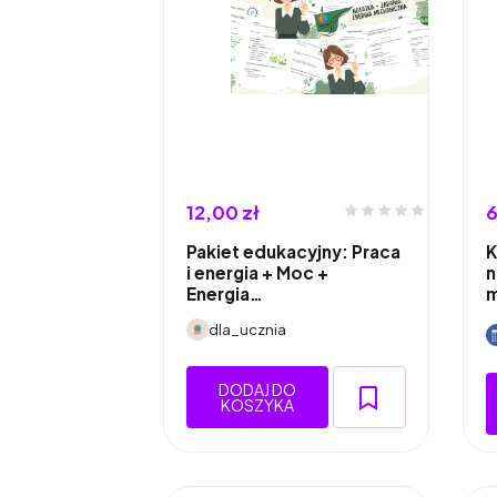
12,00 zł
6
Pakiet edukacyjny: Praca
K
i energia + Moc +
n
Energia…
dla_ucznia
DODAJ DO
KOSZYKA