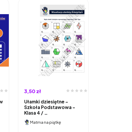
3,50 zł
ów
Ułamki dziesiętne -
Szkoła Podstawowa -
Klasa 4 / …
Matma na piątkę