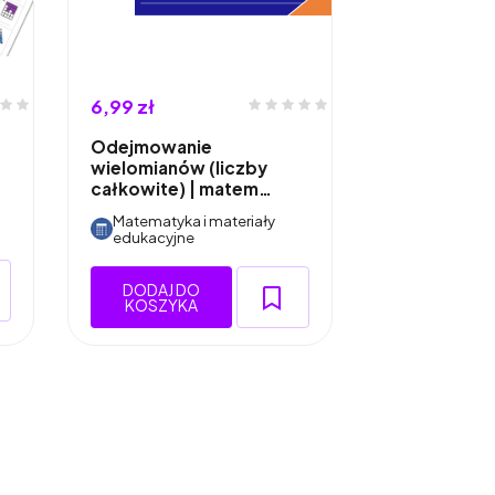
6,99 zł
Odejmowanie
wielomianów (liczby
całkowite) | matem…
Matematyka i materiały
edukacyjne
DODAJ DO
KOSZYKA