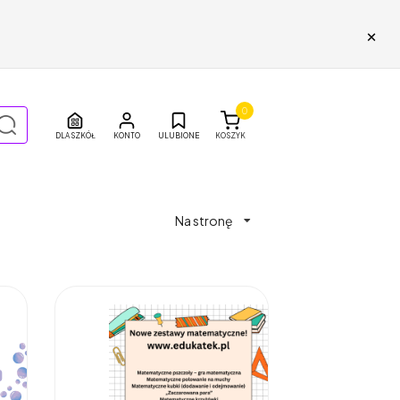
×
0
DLA SZKÓŁ
ULUBIONE
KOSZYK
Na stronę