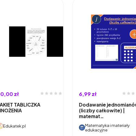
0,00 zł
6,99 zł
AKIET TABLICZKA
Dodawanie jednomian
MNOŻENIA
(liczby całkowite) |
matemat…
Matematyka i materiały
Edukatek.pl
edukacyjne