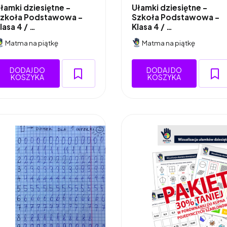
łamki dziesiętne -
Ułamki dziesiętne -
zkoła Podstawowa -
Szkoła Podstawowa -
lasa 4 / …
Klasa 4 / …
Matma na piątkę
Matma na piątkę
DODAJ DO
DODAJ DO
KOSZYKA
KOSZYKA