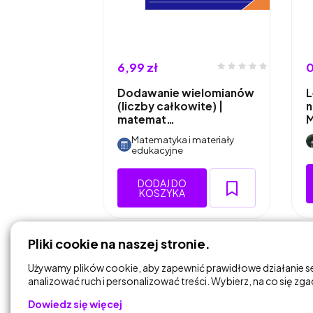
6,99 zł
0
Dodawanie wielomianów
L
(liczby całkowite) |
n
matemat…
M
Matematyka i materiały
edukacyjne
DODAJ DO
KOSZYKA
Pliki cookie na naszej stronie.
Używamy plików cookie, aby zapewnić prawidłowe działanie s
analizować ruch i personalizować treści. Wybierz, na co się zg
Dowiedz się więcej