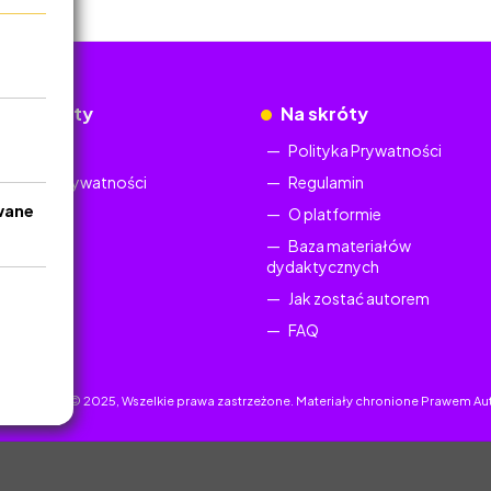
okumenty
Na skróty
Regulamin
Polityka Prywatności
Polityka Prywatności
Regulamin
wane
O platformie
Baza materiałów
dydaktycznych
Jak zostać autorem
FAQ
uczyciel.pl © 2025, Wszelkie prawa zastrzeżone. Materiały chronione Prawem Au