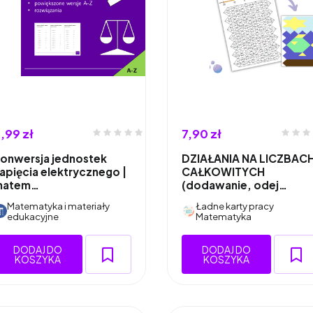
,99 zł
7,90 zł
onwersja jednostek
DZIAŁANIA NA LICZBAC
apięcia elektrycznego |
CAŁKOWITYCH
matem…
(dodawanie, odej…
Matematyka i materiały
Ładne karty pracy
edukacyjne
Matematyka
DODAJ DO
DODAJ DO
KOSZYKA
KOSZYKA