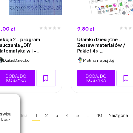
,00 zł
9,80 zł
ekcja 2 - program
Ułamki dziesiętne -
auczania „DIY
Zestaw materiałów /
atematyka w I -…
Pakiet 4x …
DzikieDziecko
Matma na piątkę
DODAJ DO
DODAJ DO
KOSZYKA
KOSZYKA
erwisu,
Poprzednia
1
2
3
4
5
…
40
Następna
adzasz.