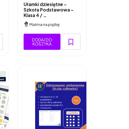
Ułamki dziesiętne -
Szkoła Podstawowa -
Klasa 4 / …
Matma na piątkę
DODAJ DO
KOSZYKA