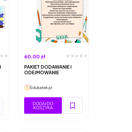
60,00 zł
H
PAKIET DODAWANIE I
ODEJMOWANIE
Edukatek.pl
DODAJ DO
KOSZYKA