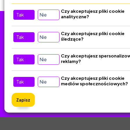
Czy akceptujesz pliki cookie
Tak
Nie
analityczne?
Tu nas znajdziesz
D
Czy akceptujesz pliki cookie
Tak
Nie
śledzące?
Kontakt
Śledź nas w Social Media
Czy akceptujesz spersonalizo
Tak
Nie
reklamy?
Czy akceptujesz pliki cookie
Tak
Nie
mediów społecznościowych?
Zapisz
ZlotyNa