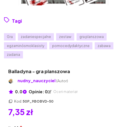
Tagi
Gra
zadaniespecjalne
zestaw
gra planszowa
egzaminósmoklasisty
pomocedydaktyczne
zabawa
zadania
Balladyna - gra planszowa
nudny_nauczyciel
(Autor)
0.0
Opinie: 0
Oceń materiał
Kod:
50P_9BOBVD-50
7,35 zł