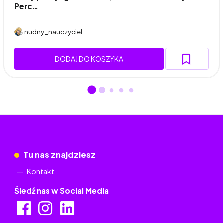
Perc…
nudny_nauczyciel
DODAJ DO KOSZYKA
Tu nas znajdziesz
Kontakt
Śledź nas w Social Media