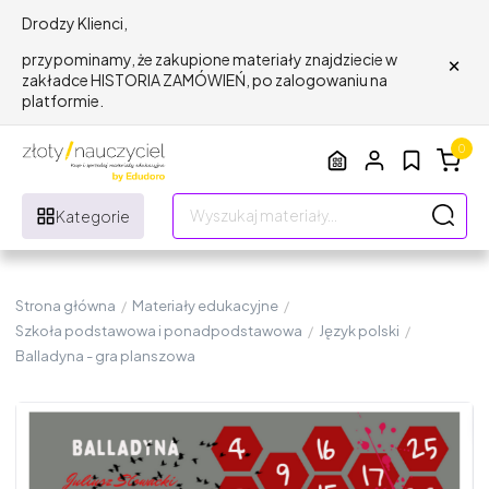
Drodzy Klienci,
×
przypominamy, że zakupione materiały znajdziecie w
zakładce HISTORIA ZAMÓWIEŃ, po zalogowaniu na
platformie.
0
Kategorie
Strona główna
/
Materiały edukacyjne
/
Szkoła podstawowa i ponadpodstawowa
/
Język polski
/
Balladyna - gra planszowa