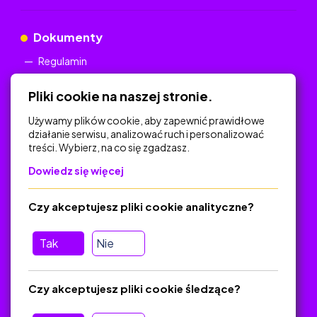
Dokumenty
Regulamin
Polityka Prywatności
Pliki cookie na naszej stronie.
Używamy plików cookie, aby zapewnić prawidłowe
działanie serwisu, analizować ruch i personalizować
treści. Wybierz, na co się zgadzasz.
Na skróty
Dowiedz się więcej
Polityka Prywatności
Regulamin
Czy akceptujesz pliki cookie analityczne?
O platformie
Baza materiałów dydaktycznych
Tak
Nie
Jak zostać autorem
FAQ
Czy akceptujesz pliki cookie śledzące?