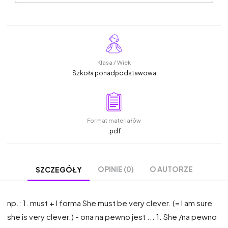
Klasa / Wiek
Szkoła ponadpodstawowa
Format materiałów
.pdf
OPINIE (0)
O AUTORZE
SZCZEGÓŁY
np.: 1. must + I forma She must be very clever. (= I am sure
she is very clever.) - ona na pewno jest ... 1. She /na pewno