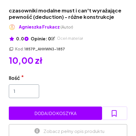
czasowniki modalne must i can't wyrażające
pewność (deduction) - różne konstrukcje
Agnieszka Frukacz
(Autor)
0.0
Opinie: 0
Oceń materiał
Kod:
1857P_AHHWN3-1857
10,00 zł
Ilość
DODAJ DO KOSZYKA
Zobacz pełny opis produktu