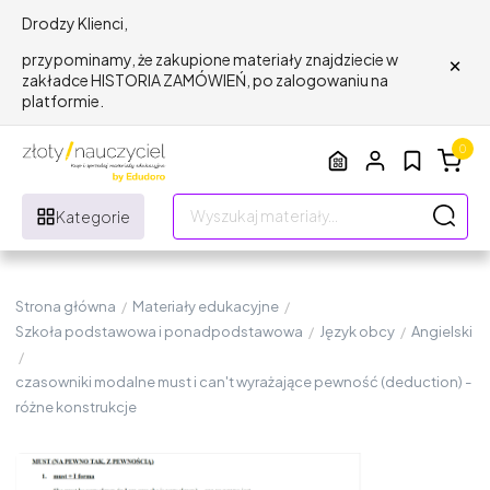
Drodzy Klienci,
×
przypominamy, że zakupione materiały znajdziecie w
zakładce HISTORIA ZAMÓWIEŃ, po zalogowaniu na
platformie.
0
Kategorie
Strona główna
/
Materiały edukacyjne
/
Szkoła podstawowa i ponadpodstawowa
/
Język obcy
/
Angielski
/
czasowniki modalne must i can't wyrażające pewność (deduction) -
różne konstrukcje