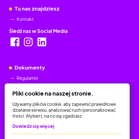
Tu nas znajdziesz
Kontakt
Śledź nas w Social Media
Dokumenty
Regulamin
Polityka Prywatności
Pliki cookie na naszej stronie.
Używamy plików cookie, aby zapewnić prawidłowe
działanie serwisu, analizować ruch i personalizować
treści. Wybierz, na co się zgadzasz.
Na skróty
Dowiedz się więcej
Polityka Prywatności
Regulamin