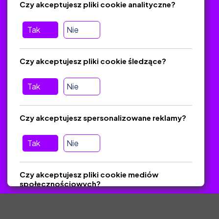
Czy akceptujesz pliki cookie analityczne?
O platformie
Baza materiałów dydaktycznych
Tak
Nie
Jak zostać autorem
FAQ
Czy akceptujesz pliki cookie śledzące?
Tak
Nie
Pomoc
Masz pytania? Wyślij e-mail:
admin@zlotynauczyciel.pl
Czy akceptujesz spersonalizowane reklamy?
Zawsze odpowiadamy w ciągu 24 godzin
(Sprawdź, czy
wiadomość nie trafiła do folderu SPAM)
Tak
Nie
ZlotyNauczyciel.pl © 2025, Wszelkie prawa zastrzeżone.
Czy akceptujesz pliki cookie mediów
Materiały chronione Prawem Autorskim.
społecznościowych?
Tak
Nie