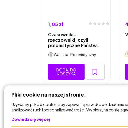
1,05 zł
4
Czasowniki-
V
rzeczowniki, czyli
polonistyczne Państw…
Warsztat Polonistyczny
DODAJ DO
KOSZYKA
Pliki cookie na naszej stronie.
Używamy plików cookie, aby zapewnić prawidłowe działanie s
analizować ruch i personalizować treści. Wybierz, na co się zg
Dowiedz się więcej