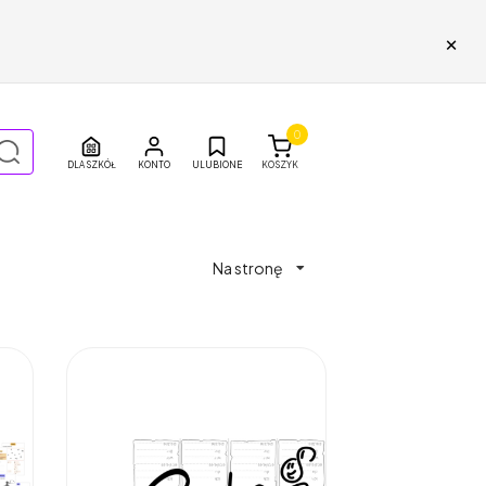
×
0
DLA SZKÓŁ
ULUBIONE
KOSZYK
Na stronę