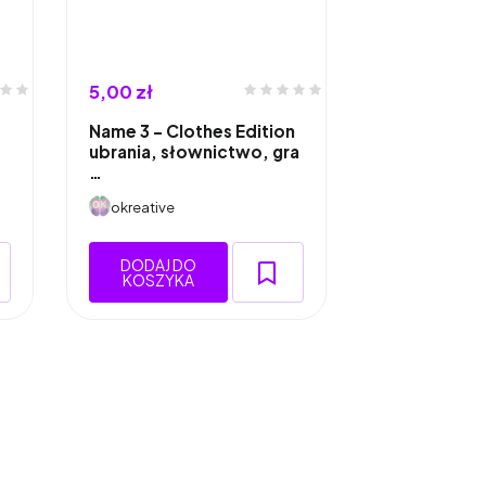
5,00 zł
Name 3 – Clothes Edition
ubrania, słownictwo, gra
…
okreative
DODAJ DO
KOSZYKA