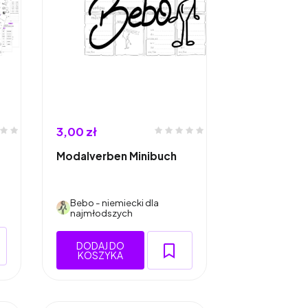
3,00 zł
Modalverben Minibuch
Bebo - niemiecki dla
najmłodszych
DODAJ DO
KOSZYKA