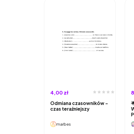
4,00 zł
8
Odmiana czasowników -

czas teraźniejszy
W
marbes