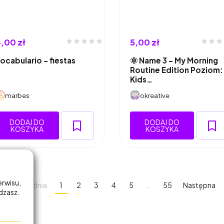
,00 zł
5,00 zł
ocabulario - fiestas
🌞 Name 3 – My Morning
Routine Edition Poziom:
Kids…
marbes
okreative
DODAJ DO
DODAJ DO
KOSZYKA
KOSZYKA
erwisu,
Poprzednia
1
2
3
4
5
…
55
Następna
adzasz.