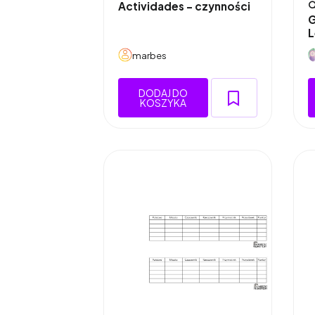
Actividades - czynności

G
L
marbes
DODAJ DO
KOSZYKA