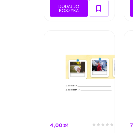
DODAJ DO
KOSZYKA
4,00 zł
7