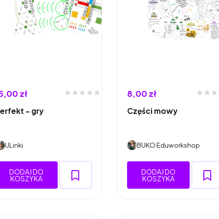
5,00 zł
8,00 zł
erfekt - gry
Części mowy
ULinki
BUKO Eduworkshop
DODAJ DO
DODAJ DO
KOSZYKA
KOSZYKA