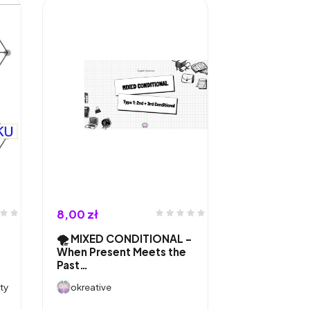
8,00 zł
🌪️ MIXED CONDITIONAL –
When Present Meets the
Past…
ty
okreative