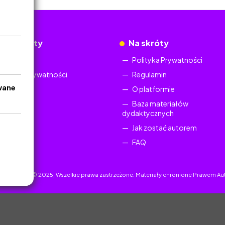
okumenty
Na skróty
Regulamin
Polityka Prywatności
Polityka Prywatności
Regulamin
wane
O platformie
Baza materiałów
dydaktycznych
Jak zostać autorem
FAQ
uczyciel.pl © 2025, Wszelkie prawa zastrzeżone. Materiały chronione Prawem Au