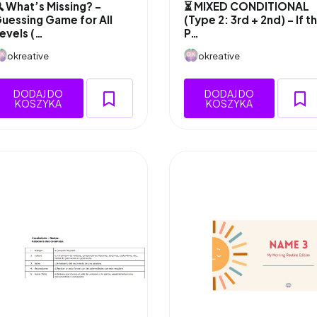
 What’s Missing? –
⏳ MIXED CONDITIONAL
uessing Game for All
(Type 2: 3rd + 2nd) – If t
evels (…
P…
okreative
okreative
DODAJ DO
DODAJ DO
KOSZYKA
KOSZYKA