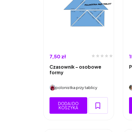
7,50 zł
1
Czasownik - osobowe
P
formy
polonistka przy tablicy
DODAJ DO
KOSZYKA