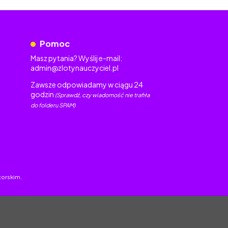
Pomoc
Masz pytania? Wyślij e-mail:
admin@zlotynauczyciel.pl
Zawsze odpowiadamy w ciągu 24
godzin
(Sprawdź, czy wiadomość nie trafiła
do folderu SPAM)
torskim.