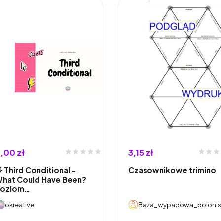
,00 zł
3,15 zł
 Third Conditional –
Czasownikowe trimino
hat Could Have Been?
Poziom…
okreative
Baza_wypadowa_polonis