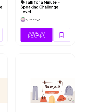
🗣️ Talk for a Minute –
he
Speaking Challenge |
Level …
okreative
DODAJ DO
KOSZYKA