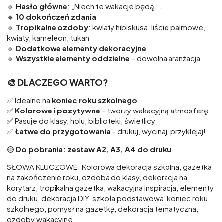
🔹
Hasło główne
: „Niech te wakacje będą...”
🔹
10 dokończeń zdania
🔹
Tropikalne ozdoby
: kwiaty hibiskusa, liście palmowe,
kwiaty, kameleon, tukan
🔹
Dodatkowe elementy dekoracyjne
🔹
Wszystkie elementy oddzielne
– dowolna aranżacja
🎨 DLACZEGO WARTO?
✅ Idealne na
koniec roku szkolnego
✅
Kolorowe i pozytywne
– tworzy wakacyjną atmosferę
✅ Pasuje do klasy, holu, biblioteki, świetlicy
✅
Łatwe do przygotowania
– drukuj, wycinaj, przyklejaj!
🟡
Do pobrania: zestaw A2, A3, A4 do druku
SŁOWA KLUCZOWE: Kolorowa dekoracja szkolna, gazetka
na zakończenie roku, ozdoba do klasy, dekoracja na
korytarz, tropikalna gazetka, wakacyjna inspiracja, elementy
do druku, dekoracja DIY, szkoła podstawowa, koniec roku
szkolnego, pomysł na gazetkę, dekoracja tematyczna,
ozdoby wakacyjne,