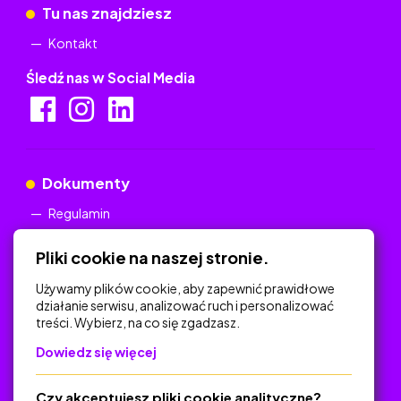
Tu nas znajdziesz
Kontakt
Śledź nas w Social Media
Dokumenty
Regulamin
Polityka Prywatności
Pliki cookie na naszej stronie.
Używamy plików cookie, aby zapewnić prawidłowe
działanie serwisu, analizować ruch i personalizować
treści. Wybierz, na co się zgadzasz.
Na skróty
Dowiedz się więcej
Polityka Prywatności
Regulamin
Czy akceptujesz pliki cookie analityczne?