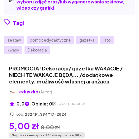
wyboru zdjęć oraz/lub wygenerowania szkiców,
wideo czy grafiki.
Tagi
zestaw
pomocedydaktyczne
gazetka
lato
kwasy
Dekoracja
PROMOCJA! Dekoracja/ gazetka WAKACJE /
NIECH TE WAKACJE BĘDĄ... /dodatkowe
elementy, możliwość własnej aranżacji
eduszko
(Autor)
0.0
Opinie: 0
Oceń materiał
Kod:
2824P_S94Y17-2824
5,00 zł
8,00 zł
Najniższa cena sprzed 30 dni wynosiła 6,00 zł