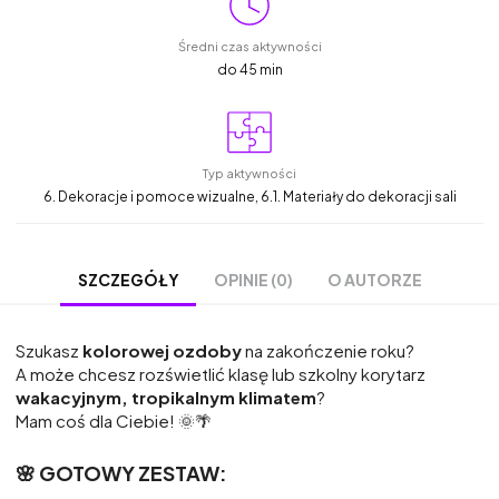
Średni czas aktywności
do 45 min
Typ aktywności
6. Dekoracje i pomoce wizualne, 6.1. Materiały do dekoracji sali
OPINIE (0)
O AUTORZE
SZCZEGÓŁY
Szukasz
kolorowej ozdoby
na zakończenie roku?
A może chcesz rozświetlić klasę lub szkolny korytarz
wakacyjnym, tropikalnym klimatem
?
Mam coś dla Ciebie! 🌞🌴
🌸 GOTOWY ZESTAW: