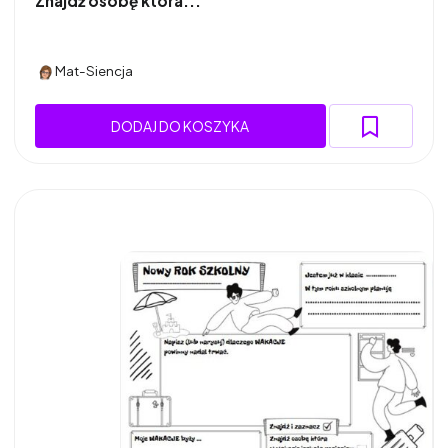
Znajdź osobę która...
Mat-Siencja
DODAJ DO KOSZYKA