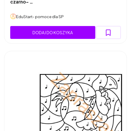
czarno- …
EduStart- pomoce dla SP
DODAJ DO KOSZYKA