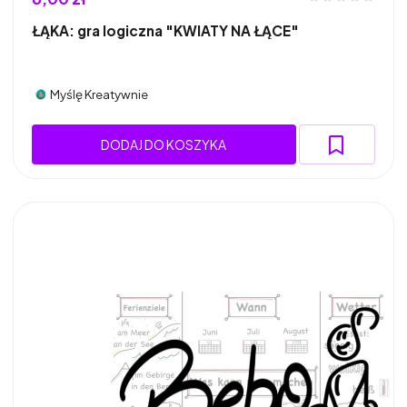
ŁĄKA: gra logiczna "KWIATY NA ŁĄCE"
Myślę Kreatywnie
DODAJ DO KOSZYKA