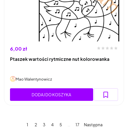
6,00 zł
Ptaszek wartości rytmiczne nut kolorowanka
Mao Walentynowicz
DODAJ DO KOSZYKA
1
2
3
4
5
…
17
Następna