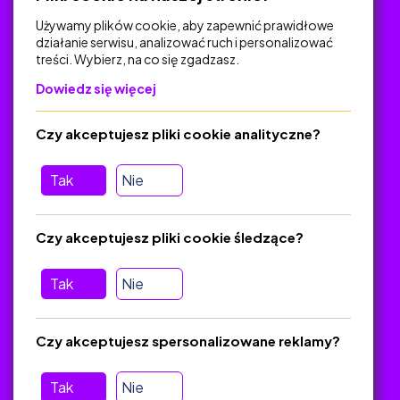
Używamy plików cookie, aby zapewnić prawidłowe
działanie serwisu, analizować ruch i personalizować
treści. Wybierz, na co się zgadzasz.
Na skróty
Dowiedz się więcej
Polityka Prywatności
Regulamin
Czy akceptujesz pliki cookie analityczne?
O platformie
Baza materiałów dydaktycznych
Tak
Nie
Jak zostać autorem
FAQ
Czy akceptujesz pliki cookie śledzące?
Tak
Nie
Pomoc
Masz pytania? Wyślij e-mail:
admin@zlotynauczyciel.pl
Czy akceptujesz spersonalizowane reklamy?
Zawsze odpowiadamy w ciągu 24 godzin
(Sprawdź, czy
wiadomość nie trafiła do folderu SPAM)
Tak
Nie