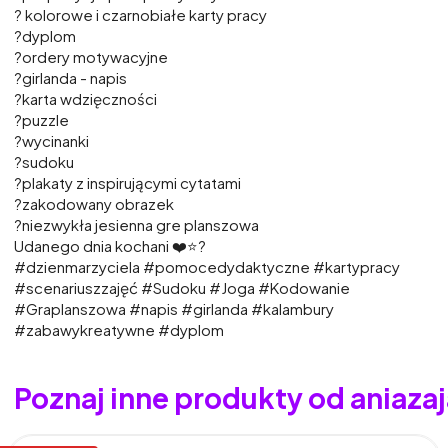
? kolorowe i czarnobiałe karty pracy
?dyplom
?ordery motywacyjne
?girlanda - napis
?karta wdzięczności
?puzzle
?wycinanki
?sudoku
?plakaty z inspirującymi cytatami
?zakodowany obrazek
?niezwykła jesienna gre planszowa
Udanego dnia kochani ❤️⭐️?
#dzienmarzyciela #pomocedydaktyczne #kartypracy
#scenariuszzajęć #Sudoku #Joga #Kodowanie
#Graplanszowa #napis #girlanda #kalambury
#zabawykreatywne #dyplom
Poznaj inne produkty od aniaza