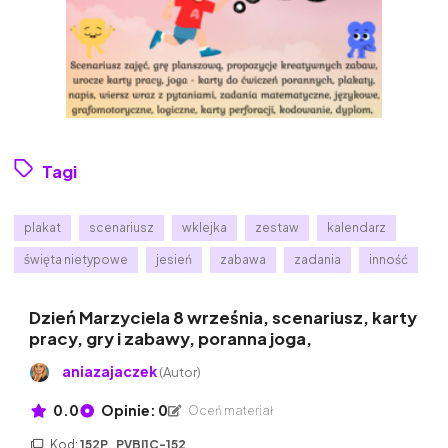
Tagi
plakat
scenariusz
wklejka
zestaw
kalendarz
święta nietypowe
jesień
zabawa
zadania
inność
Dzień Marzyciela 8 września, scenariusz, karty
pracy, gry i zabawy, poranna joga,
aniazajaczek
(Autor)
0.0
Opinie: 0
Oceń materiał
Kod:
152P_PVBI1C-152