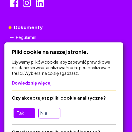
Dokumenty
Regulamin
Polityka Prywatności
Pliki cookie na naszej stronie.
Używamy plików cookie, aby zapewnić prawidłowe
działanie serwisu, analizować ruch i personalizować
treści. Wybierz, na co się zgadzasz.
Na skróty
Dowiedz się więcej
Polityka Prywatności
Regulamin
Czy akceptujesz pliki cookie analityczne?
O platformie
Baza materiałów dydaktycznych
Tak
Nie
Jak zostać autorem
FAQ
Czy akceptujesz pliki cookie śledzące?