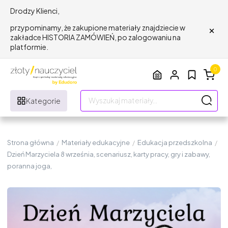
Drodzy Klienci,
×
przypominamy, że zakupione materiały znajdziecie w
zakładce HISTORIA ZAMÓWIEŃ, po zalogowaniu na
platformie.
0
Kategorie
Strona główna
/
Materiały edukacyjne
/
Edukacja przedszkolna
/
Dzień Marzyciela 8 września, scenariusz, karty pracy, gry i zabawy,
poranna joga,