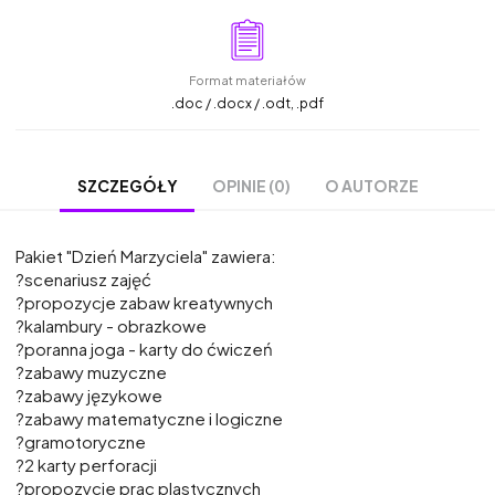
Format materiałów
.doc / .docx / .odt, .pdf
OPINIE (0)
O AUTORZE
SZCZEGÓŁY
Pakiet "Dzień Marzyciela" zawiera:
?scenariusz zajęć
?propozycje zabaw kreatywnych
?kalambury - obrazkowe
?poranna joga - karty do ćwiczeń
?zabawy muzyczne
?zabawy językowe
?zabawy matematyczne i logiczne
?gramotoryczne
?2 karty perforacji
?propozycje prac plastycznych