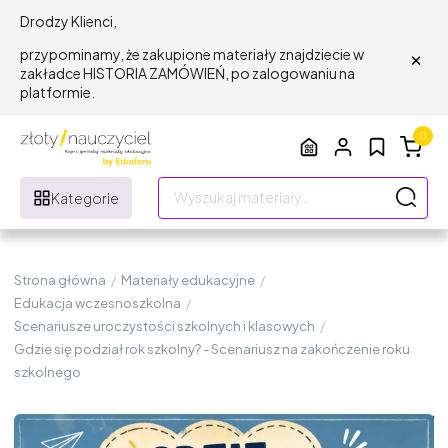
Drodzy Klienci,
×
przypominamy, że zakupione materiały znajdziecie w
zakładce HISTORIA ZAMÓWIEŃ, po zalogowaniu na
platformie.
0
Kategorie
Strona główna
/
Materiały edukacyjne
/
Edukacja wczesnoszkolna
/
Scenariusze uroczystości szkolnych i klasowych
/
Gdzie się podział rok szkolny? - Scenariusz na zakończenie roku
szkolnego