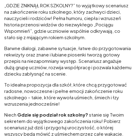
„GDZIE ZNIKNĄŁ ROK SZKOLNY?” to wyjątkowy scenariusz
na zakończenie roku szkolnego, który zachwyci dzieci,
nauczycieli i rodziców! Pełna humoru, ciepła i wzruszeń
historia przenosi widzów do niezwykłego „Pociągu
Wspomnień”, gdzie uczniowie wspólnie odkrywają, co
stało się z mijającym rokiem szkolnym.
Barwne dialogi, zabawne sytuacje, łatwe do przygotowania
rekwizyty oraz znane i lubiane piosenki tworzą gotowy
przepis na niezapomniany występ. Scenariusz angażuje
dużą grupę uczniów, rozwija współpracę i pozwala każdemu
dziecku zabłysnąć na scenie.
To idealna propozycja dla szkół, które chcą przygotować
radosne, nowoczesne i pełne emocji zakończenie roku
szkolnego – takie, które wywoła uśmiech, śmiech i łzy
wzruszenia jednocześnie!
Niech
Gdzie się podział rok szkolny?
stanie się Twoim
sekretem do wyjątkowego zakończenia roku! Pobierz
scenariusz już dziś i przygotuj uroczystość, o której
wszyscy będą mówić z uśmiechem przez całe wakacje.