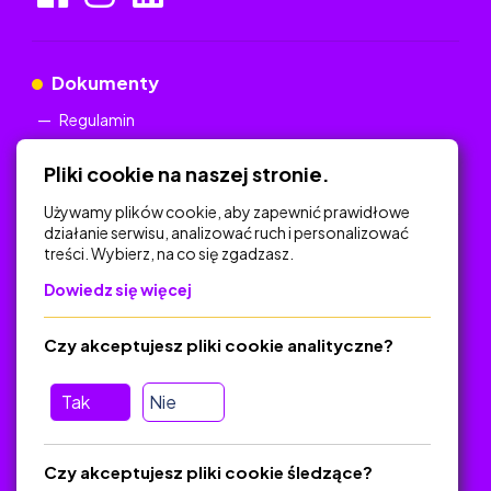
Dokumenty
Regulamin
Polityka Prywatności
Pliki cookie na naszej stronie.
Używamy plików cookie, aby zapewnić prawidłowe
działanie serwisu, analizować ruch i personalizować
treści. Wybierz, na co się zgadzasz.
Na skróty
Dowiedz się więcej
Polityka Prywatności
Regulamin
Czy akceptujesz pliki cookie analityczne?
O platformie
Baza materiałów dydaktycznych
Tak
Nie
Jak zostać autorem
FAQ
Czy akceptujesz pliki cookie śledzące?