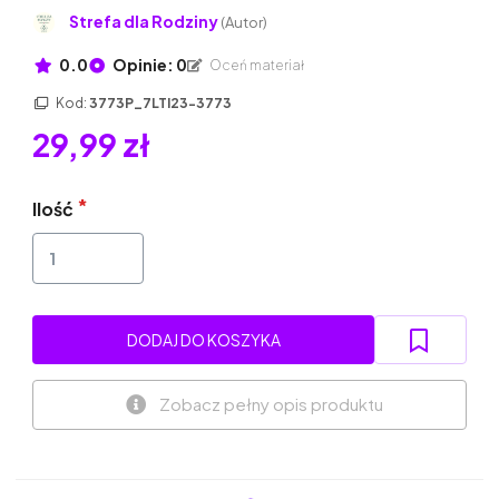
Strefa dla Rodziny
(Autor)
0.0
Opinie: 0
Oceń materiał
Kod:
3773P_7LTI23-3773
29,99 zł
Ilość
DODAJ DO KOSZYKA
Zobacz pełny opis produktu