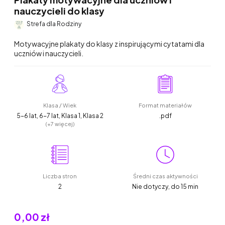
nauczycieli do klasy
Strefa dla Rodziny
Motywacyjne plakaty do klasy z inspirującymi cytatami dla
uczniów i nauczycieli.
Klasa / Wiek
Format materiałów
5-6 lat, 6-7 lat, Klasa 1, Klasa 2
.pdf
(+7 więcej)
Liczba stron
Średni czas aktywności
2
Nie dotyczy, do 15 min
0,00 zł