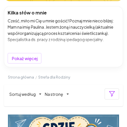
Kilka słów o mnie
Cześć, miło mi Cię u mnie gościć! Poznaj mnie nieco bliżej:
Mam na imię Paulina. Jestem żoną i nauczycielką (aktualnie
współorganizującą proces kształcenia i świetliczanką).
Specjalistka ds. pracy z rodziną i pedagog specjalny.
Znajdziesz u mnie materiały do wykorzystania:
-w świetlicy,
Pokaż więcej
-wszelakiego rodzaju zajęć pomocy pp,
-na lekcjach w klasach 1-3 i 4-8 SP,
-w domu z dziećmi, gdy już brak pomysłów na aktywności,
Strona główna
/
Strefa dla Rodziny
-dla samego siebie w celu samorozwoju,
-w małżeństwie i rodzinie
Sortuj według
Na stronę
i wiele innych!