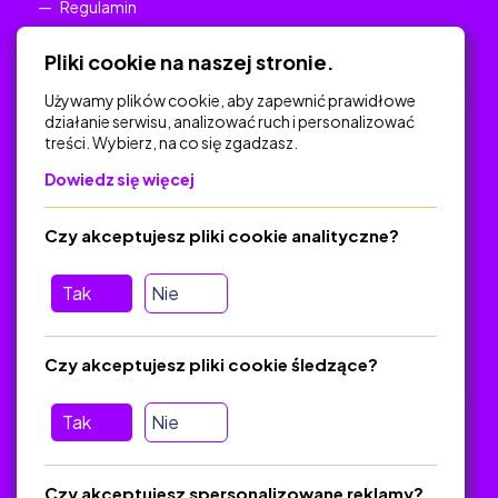
Regulamin
Polityka Prywatności
Pliki cookie na naszej stronie.
Używamy plików cookie, aby zapewnić prawidłowe
działanie serwisu, analizować ruch i personalizować
treści. Wybierz, na co się zgadzasz.
Na skróty
Dowiedz się więcej
Polityka Prywatności
Regulamin
Czy akceptujesz pliki cookie analityczne?
O platformie
Baza materiałów dydaktycznych
Tak
Nie
Jak zostać autorem
FAQ
Czy akceptujesz pliki cookie śledzące?
Tak
Nie
Pomoc
Masz pytania? Wyślij e-mail:
admin@zlotynauczyciel.pl
Czy akceptujesz spersonalizowane reklamy?