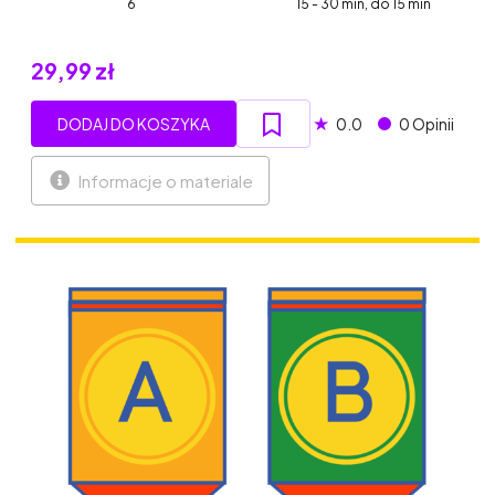
6
15 - 30 min, do 15 min
29,99 zł
★
DODAJ DO KOSZYKA
0.0
0 Opinii
Informacje o materiale