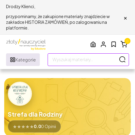
Drodzy Klienci,
×
przypominamy, że zakupione materiały znajdziecie w
zakładce HISTORIA ZAMÓWIEŃ, po zalogowaniu na
platformie.
0
Kategorie
Strefa dla Rodziny
★
★
★
★
★
0.0
0 Opinii