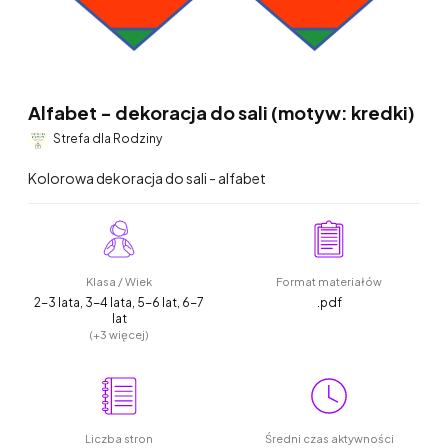
Alfabet - dekoracja do sali (motyw: kredki)
Strefa dla Rodziny
Kolorowa dekoracja do sali - alfabet
Klasa / Wiek
Format materiałów
2-3 lata, 3-4 lata, 5-6 lat, 6-7
.pdf
lat
(+3 więcej)
Liczba stron
Średni czas aktywności