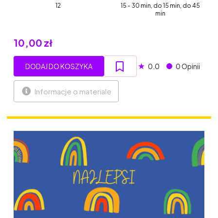
12
15 - 30 min, do 15 min, do 45
min
10,00 zł
★
DODAJ DO KOSZYKA
0.0
0 Opinii
Informacje o materiale