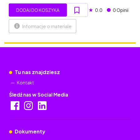
★
DODAJ DO KOSZYKA
0.0
0 Opinii
Informacje o materiale
Tu nas znajdziesz
Kontakt
Śledź nas w Social Media
Dokumenty