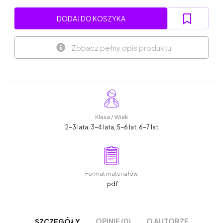
DODAJ DO KOSZYKA
Zobacz pełny opis produktu
Klasa / Wiek
2-3 lata, 3-4 lata, 5-6 lat, 6-7 lat
Format materiałów
.pdf
OPINIE (0)
O AUTORZE
SZCZEGÓŁY