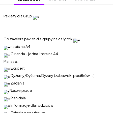
Pakiety dla Grup
Co zawiera pakiet dla grupy na cały rok
napis na A4
Girlanda - jedna litera na A4
Plansze:
Ekspert
Dyżurny/Dyżurna/Dyżury (zabawek, posiłków …)
Zadania
Nasze prace
Plan dnia
Informacje dla rodziców
Zajęcia dodatkowe