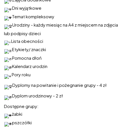
Dni wyjątkowe
Temat kompleksowy
Urodziny - każdy miesiąc na A4 z miejscem na zdjęcia
lub podpisy dzieci
Lista obecności
Etykiety/ znaczki
Pomocna dłoń
Kalendarz urodzin
Pory roku
Dyplomy na powitanie i pożegnanie grupy - 4 zł
Dyplom urodzinowy - 2 zł
Dostępne grupy:
żabki
pszczółki