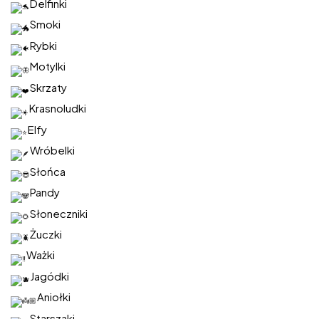
Delfinki
Smoki
Rybki
Motylki
Skrzaty
Krasnoludki
Elfy
Wróbelki
Słońca
Pandy
Słoneczniki
Żuczki
Ważki
Jagódki
Aniołki
Starszaki