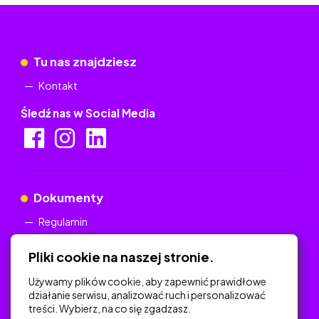
Tu nas znajdziesz
Kontakt
Śledź nas w Social Media
Dokumenty
Regulamin
Polityka Prywatności
Pliki cookie na naszej stronie.
Używamy plików cookie, aby zapewnić prawidłowe
działanie serwisu, analizować ruch i personalizować
treści. Wybierz, na co się zgadzasz.
Na skróty