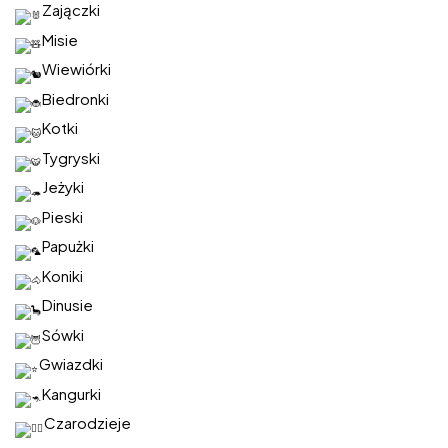
Zajączki
Misie
Wiewiórki
Biedronki
Kotki
Tygryski
Jeżyki
Pieski
Papużki
Koniki
Dinusie
Sówki
Gwiazdki
Kangurki
Czarodzieje