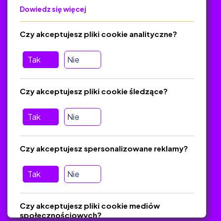
Dowiedz się więcej
Polityka Prywatności
Regulamin
Czy akceptujesz pliki cookie analityczne?
O platformie
Baza materiałów dydaktycznych
Tak
Nie
Jak zostać autorem
FAQ
Czy akceptujesz pliki cookie śledzące?
Tak
Nie
Pomoc
Masz pytania? Wyślij e-mail:
admin@zlotynauczyciel.pl
Czy akceptujesz spersonalizowane reklamy?
Zawsze odpowiadamy w ciągu 24 godzin
(Sprawdź, czy
wiadomość nie trafiła do folderu SPAM)
Tak
Nie
ZlotyNauczyciel.pl © 2025, Wszelkie prawa zastrzeżone.
Czy akceptujesz pliki cookie mediów
Materiały chronione Prawem Autorskim.
społecznościowych?