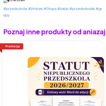
#przedszkole
#żłobek
#Grupa
#żabki
#przedszkolak
#gr
upy
Poznaj inne produkty od aniaza
Promocja