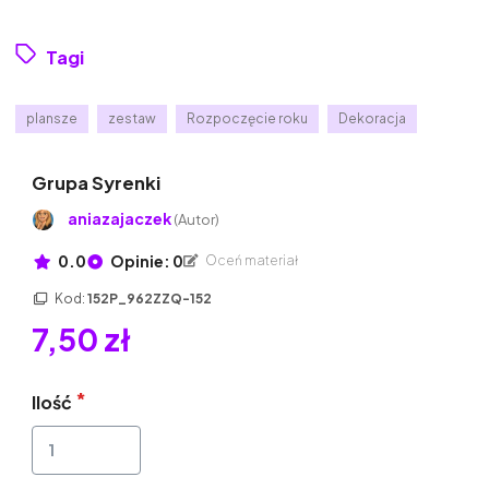
Tagi
plansze
zestaw
Rozpoczęcie roku
Dekoracja
Grupa Syrenki
aniazajaczek
(Autor)
0.0
Opinie: 0
Oceń materiał
Kod:
152P_962ZZQ-152
7,50 zł
Ilość