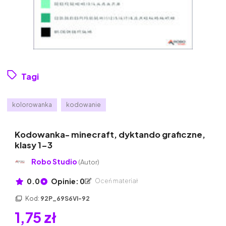
Tagi
kolorowanka
kodowanie
Kodowanka- minecraft, dyktando graficzne,
klasy 1-3
Robo Studio
(Autor)
0.0
Opinie: 0
Oceń materiał
Kod:
92P_69S6VI-92
1,75 zł