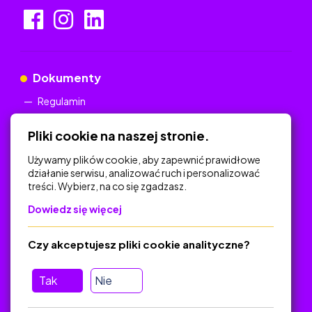
Dokumenty
Regulamin
Polityka Prywatności
Pliki cookie na naszej stronie.
Używamy plików cookie, aby zapewnić prawidłowe
działanie serwisu, analizować ruch i personalizować
treści. Wybierz, na co się zgadzasz.
Na skróty
Dowiedz się więcej
Polityka Prywatności
Regulamin
Czy akceptujesz pliki cookie analityczne?
O platformie
Baza materiałów dydaktycznych
Tak
Nie
Jak zostać autorem
FAQ