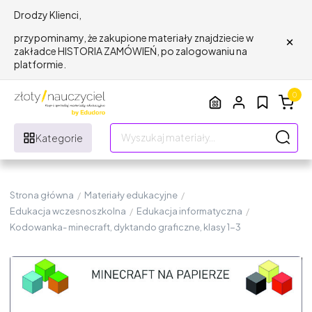
Drodzy Klienci,
×
przypominamy, że zakupione materiały znajdziecie w
zakładce HISTORIA ZAMÓWIEŃ, po zalogowaniu na
platformie.
0
Kategorie
Strona główna
/
Materiały edukacyjne
/
Edukacja wczesnoszkolna
/
Edukacja informatyczna
/
Kodowanka- minecraft, dyktando graficzne, klasy 1-3